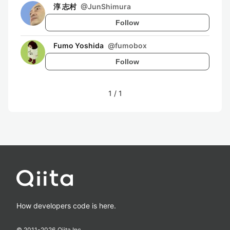
淳 志村
@
JunShimura
Follow
Fumo Yoshida
@
fumobox
Follow
1
/
1
How developers code is here.
© 2011-
2026
Qiita Inc.