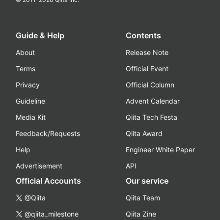
Guide & Help
Contents
About
Release Note
Terms
Official Event
Privacy
Official Column
Guideline
Advent Calendar
Media Kit
Qiita Tech Festa
Feedback/Requests
Qiita Award
Help
Engineer White Paper
Advertisement
API
Official Accounts
Our service
@Qiita
Qiita Team
@qiita_milestone
Qiita Zine