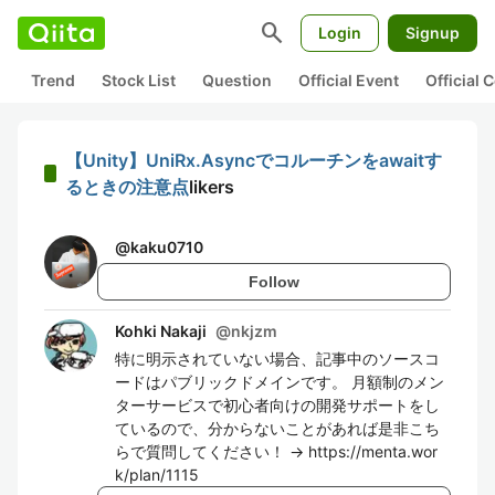
search
Login
Signup
Trend
Stock List
Question
Official Event
Official
【Unity】UniRx.Asyncでコルーチンをawaitす
るときの注意点
likers
@
kaku0710
Follow
Kohki Nakaji
@
nkjzm
特に明示されていない場合、記事中のソースコ
ードはパブリックドメインです。 月額制のメン
ターサービスで初心者向けの開発サポートをし
ているので、分からないことがあれば是非こち
らで質問してください！ → https://menta.wor
k/plan/1115