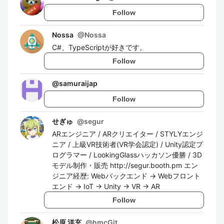
Follow
Nossa
@
Nossa
C#、TypeScriptが好きです。
Follow
@
samuraijap
Follow
せぎゅ
@
segur
ARエンジニア / ARクリエイター / STYLYエンジ
ニア / 上級VR技術者(VR学会認定) / Unity認定プ
ログラマー / LookingGlassハッカソン優勝 / 3D
モデル制作・販売 http://segur.booth.pm エン
ジニア経歴: Webバックエンド → Webフロント
エンド → IoT → Unity → VR → AR
Follow
松原 洋充
@
hmcGit