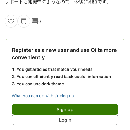
サポートも開発中のようなので、今後に期待です。
comment
0
Register as a new user and use Qiita more
conveniently
You get articles that match your needs
You can efficiently read back useful information
You can use dark theme
What you can do with signing up
Sign up
Login