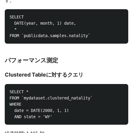
す。
SELECT 

  DATE(year, month, 1) date,

  *

パフォーマンス測定
Clustered Tableに対するクエリ
SELECT *

FROM `mydataset.clustered_natality`

WHERE

  date = DATE(2000, 1, 1)
