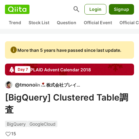
search
Login
Signup
Trend
Stock List
Question
Official Event
Official
info
More than 5 years have passed since last update.
PLAID
Advent Calendar
2018
Day 7
@
tmonoi
in
株式会社プレイド
[BigQuery] Clustered Table調
査
BigQuery
GoogleCloud
15