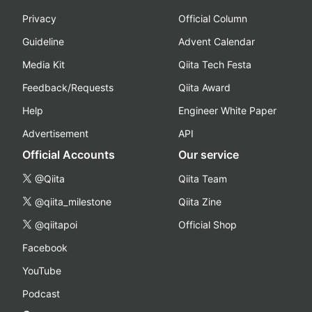
Privacy
Official Column
Guideline
Advent Calendar
Media Kit
Qiita Tech Festa
Feedback/Requests
Qiita Award
Help
Engineer White Paper
Advertisement
API
Official Accounts
Our service
@Qiita
Qiita Team
@qiita_milestone
Qiita Zine
@qiitapoi
Official Shop
Facebook
YouTube
Podcast