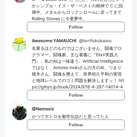
かシンプル・イズ・ザ・ベストの精神で C に回
帰中。メタルからロックンロールに戻ってきて
Rolling Stones に今更夢中。
Follow
Awesome YAMAUCHI
@
torifukukaiou
名乗るほどのものではございません。闘魂プロ
グラマー。闘魂家。主な著書に『Elixir実践入
門』。私のAIは一味違う。Artificial Intelligence
ではなく、Antonio Inokiさんの方のAI、つまり
猪木さん。闘魂を携えて、世界恒久平和の実現
と地球レベルでのゴミ問題を解決しますッ！ htt
ps://gihyo.jp/book/2024/978-4-297-14014-4
Follow
@
Nemesis
かつて大トロを都市伝説だと思ってた人
Follow