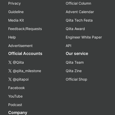
Privacy
Official Column
Guideline
Advent Calendar
Media Kit
Qiita Tech Festa
Feedback/Requests
Qiita Award
Help
Engineer White Paper
Advertisement
API
Official Accounts
Our service
@Qiita
Qiita Team
@qiita_milestone
Qiita Zine
@qiitapoi
Official Shop
Facebook
YouTube
Podcast
Company