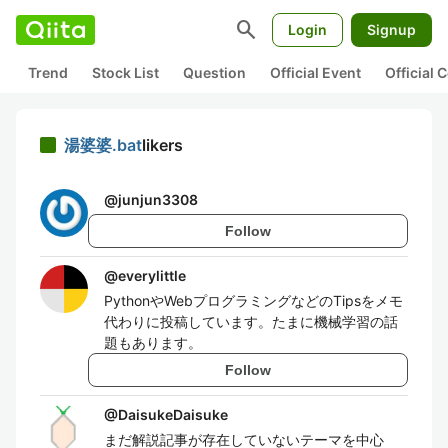
search
Login
Signup
Trend
Stock List
Question
Official Event
Official
湯婆婆.bat
likers
@
junjun3308
Follow
@
everylittle
PythonやWebプログラミングなどのTipsをメモ
代わりに投稿しています。たまに機械学習の話
題もあります。
Follow
@
DaisukeDaisuke
まだ解説記事が存在していないテーマを中心