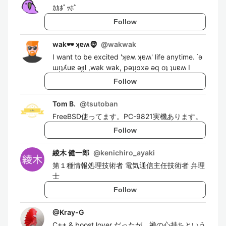
ｶｶﾎﾟｯﾎﾟ
Follow
wak🕶️ ʞɐʍ🧔
@
wakwak
I want to be excited 'ʞɐʍ ʞɐʍ' life anytime. ˙ǝ
ɯᴉʇʎuɐ ǝɟᴉl ,wak wak, pǝʇᴉɔxǝ ǝq oʇ ʇuɐʍ I
Follow
Tom B.
@
tsutoban
FreeBSD使ってます。PC-9821実機あります。
Follow
綾木 健一郎
@
kenichiro_ayaki
第１種情報処理技術者 電気通信主任技術者 弁理
士
Follow
@
Kray-G
C++ & boost lover だったが、禅の心持ちという