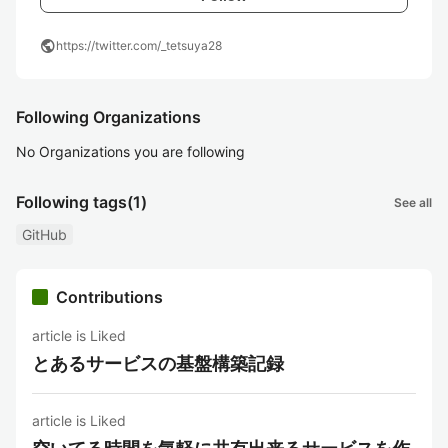
public
https://twitter.com/_tetsuya28
Following Organizations
No Organizations you are following
Following tags
(1)
See all
GitHub
Contributions
article is Liked
とあるサービスの基盤構築記録
article is Liked