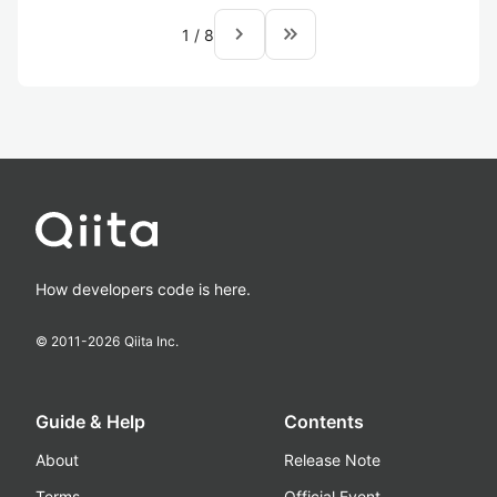
navigate_next
keyboard_double_arrow_right
1
/
8
How developers code is here.
© 2011-
2026
Qiita Inc.
Guide & Help
Contents
About
Release Note
Terms
Official Event