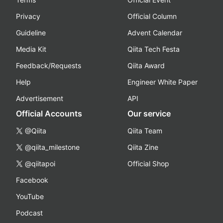
Privacy
Official Column
Guideline
Advent Calendar
Media Kit
Qiita Tech Festa
Feedback/Requests
Qiita Award
Help
Engineer White Paper
Advertisement
API
Official Accounts
Our service
@Qiita
Qiita Team
@qiita_milestone
Qiita Zine
@qiitapoi
Official Shop
Facebook
YouTube
Podcast