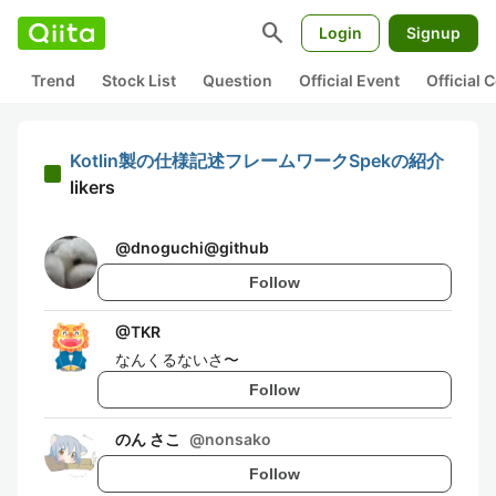
search
Login
Signup
Trend
Stock List
Question
Official Event
Official
Kotlin製の仕様記述フレームワークSpekの紹介
likers
@
dnoguchi@github
Follow
@
TKR
なんくるないさ〜
Follow
のん さこ
@
nonsako
Follow