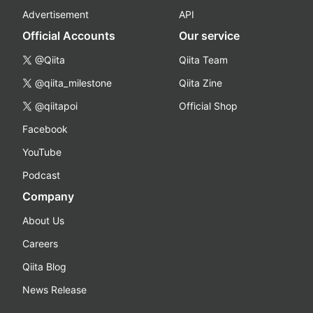
Advertisement
API
Official Accounts
Our service
@Qiita
Qiita Team
@qiita_milestone
Qiita Zine
@qiitapoi
Official Shop
Facebook
YouTube
Podcast
Company
About Us
Careers
Qiita Blog
News Release