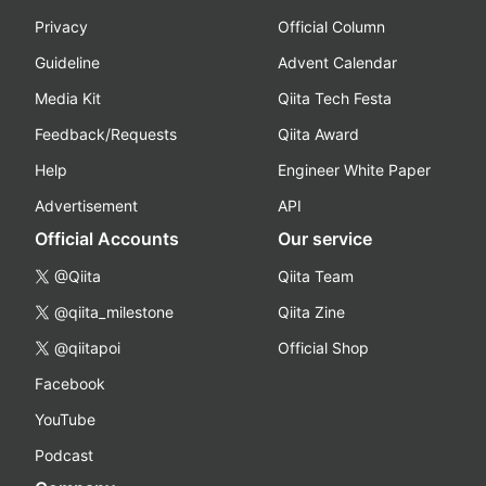
Privacy
Official Column
Guideline
Advent Calendar
Media Kit
Qiita Tech Festa
Feedback/Requests
Qiita Award
Help
Engineer White Paper
Advertisement
API
Official Accounts
Our service
@Qiita
Qiita Team
@qiita_milestone
Qiita Zine
@qiitapoi
Official Shop
Facebook
YouTube
Podcast