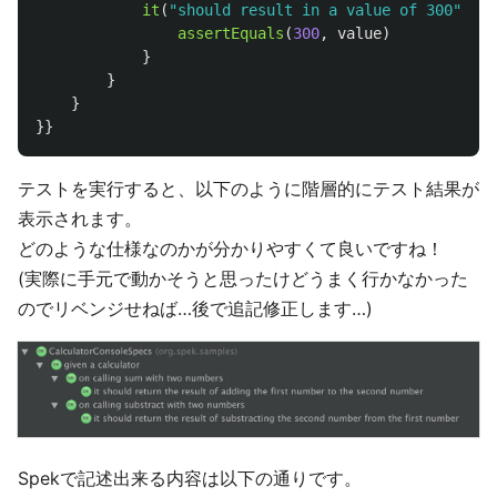
it
(
"should result in a value of 300"
)
{
assertEquals
(
300
,
value
)
}
}
}
}}
テストを実行すると、以下のように階層的にテスト結果が
表示されます。
どのような仕様なのかが分かりやすくて良いですね！
(実際に手元で動かそうと思ったけどうまく行かなかった
のでリベンジせねば…後で追記修正します…)
Spekで記述出来る内容は以下の通りです。