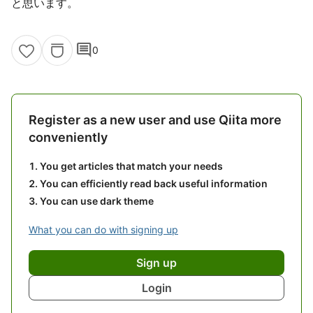
と思います。
comment
0
Register as a new user and use Qiita more
conveniently
You get articles that match your needs
You can efficiently read back useful information
You can use dark theme
What you can do with signing up
Sign up
Login