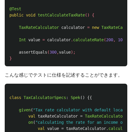
@Test
public
void
testCalculateTaxRate
()
{
TaxRateCalculator
calculator
=
new
TaxRateCalcul
Int
value
=
calculator
.
calculateRate
(
200
,
10
);
assertEquals
(
300
,
value
);
}
こんな感じでテストに仕様を記述することができます。
class
TaxCalculatorSpecs
:
Spek
()
{{
given
(
"Tax rate calculator with default locale s
val
taxRateCalculator
=
TaxRateCalculator
()
on
(
"calculating the rate for an income of 20
val
value
=
taxRateCalculator
.
calculateR