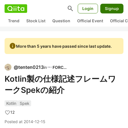
search
Login
Signup
Trend
Stock List
Question
Official Event
Official
info
More than 5 years have passed since last update.
@
tenten0213
in
FORCAS
Kotlin製の仕様記述フレームワ
ークSpekの紹介
Kotlin
Spek
12
Posted at
2014-12-15