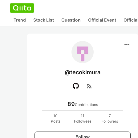
Trend
Stock List
Question
Official Event
Offici
more_horiz
@tecokimura
rss_feed
89
Contributions
10
11
7
Posts
Followees
Followers
Follow