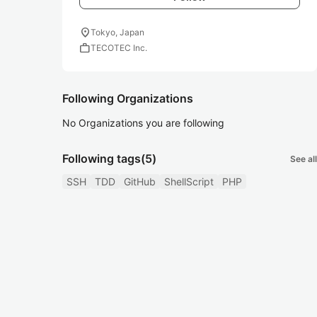
location_on
Tokyo, Japan
work
TECOTEC Inc.
Following Organizations
No Organizations you are following
Following tags
(5)
See all
SSH
TDD
GitHub
ShellScript
PHP