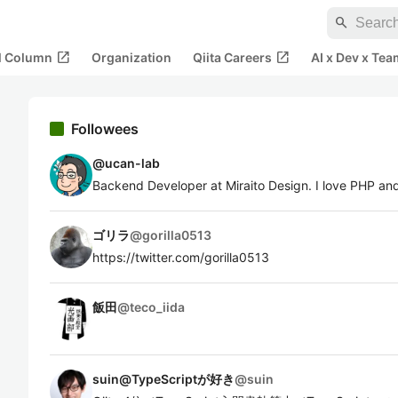
search
open_in_new
open_in_new
al Column
Organization
Qiita Careers
AI x Dev x Tea
Followees
@
ucan-lab
Backend Developer at Miraito Design. I love PHP and
ゴリラ
@
gorilla0513
https://twitter.com/gorilla0513
飯田
@
teco_iida
suin@TypeScriptが好き
@
suin