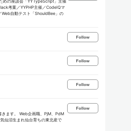
erのための座談会「YYTypeScript」主催
k考案／YYPHP主催／CodeIQマ
b自動テスト「ShouldBee」の
Follow
Follow
Follow
Follow
ます。 Web企画職、PjM、PdM
ている気仙沼生まれ仙台育ちの東北産で