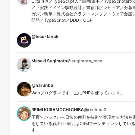
Qiita 4位／TypeScript入門書執筆中／TypeScript
／『実践ドメイン駆動設計』書籍邦訳レビュア／分報Slac
ガジン執筆／株式会社クラフトマンソフトウェア創設／We
開発／TypeScript／DDD／OOP
@
teco-tanuki
Masaki Sugimoto
@
sugimoto_teco
@
harunbu
Webプログラマです。主にPHPを使っています。
REIMI KURAMOCHI CHIBA
@
rechiba3
子育てハックから日常の便利を技術で実現する方法を書き
をしている戦士🧜‍♀️ 最近はCRMマーケティングし
す。