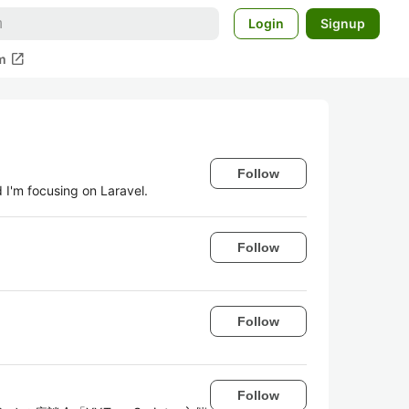
Login
Signup
open_in_new
m
Follow
 I'm focusing on Laravel.
Follow
Follow
Follow