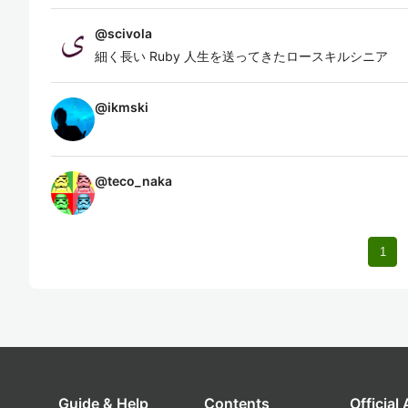
@
scivola
細く長い Ruby 人生を送ってきたロースキルシニア
@
ikmski
@
teco_naka
1
Guide & Help
Contents
Official