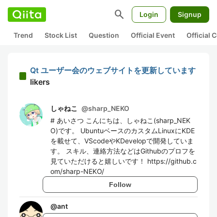
search
Login
Signup
Trend
Stock List
Question
Official Event
Official
Qt ユーザー会のウェブサイトを更新しています
likers
しゃねこ
@
sharp_NEKO
# あいさつ こんにちは、しゃねこ(sharp_NEK
O)です。 UbuntuベースのカスタムLinuxにKDE
を載せて、VScodeやKDevelopで開発していま
す。 スキル、連絡方法などはGithubのプロフを
見ていただけると嬉しいです！ https://github.c
om/sharp-NEKO/
Follow
@
ant