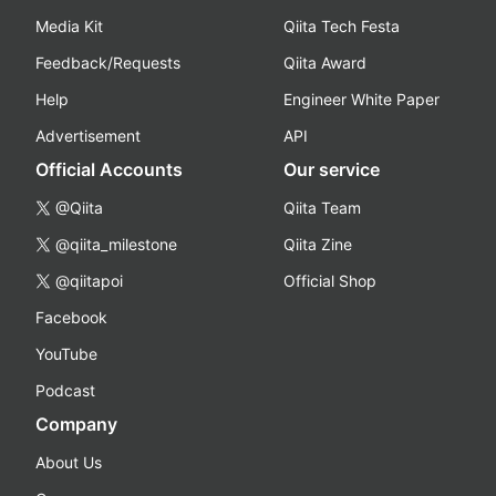
Media Kit
Qiita Tech Festa
Feedback/Requests
Qiita Award
Help
Engineer White Paper
Advertisement
API
Official Accounts
Our service
@Qiita
Qiita Team
@qiita_milestone
Qiita Zine
@qiitapoi
Official Shop
Facebook
YouTube
Podcast
Company
About Us