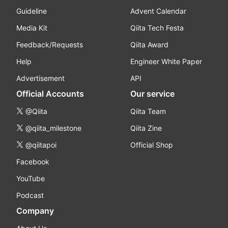
Guideline
Advent Calendar
Media Kit
Qiita Tech Festa
Feedback/Requests
Qiita Award
Help
Engineer White Paper
Advertisement
API
Official Accounts
Our service
@Qiita
Qiita Team
@qiita_milestone
Qiita Zine
@qiitapoi
Official Shop
Facebook
YouTube
Podcast
Company