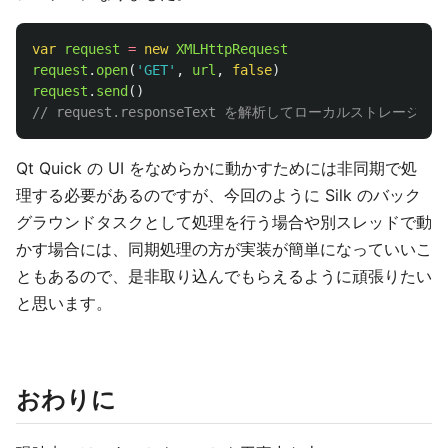
var
request
=
new
XMLHttpRequest
request
.
open
(
'
GET
'
,
url
,
false
)
request
.
send
()
// request.responseText を解析してローカルストレー
Qt Quick の UI をなめらかに動かすためには非同期で処
理する必要があるのですが、今回のように Silk のバック
グラウンドタスクとして処理を行う場合や別スレッドで動
かす場合には、同期処理の方が実装が簡単になっていいこ
ともあるので、是非取り込んでもらえるように頑張りたい
と思います。
おわりに