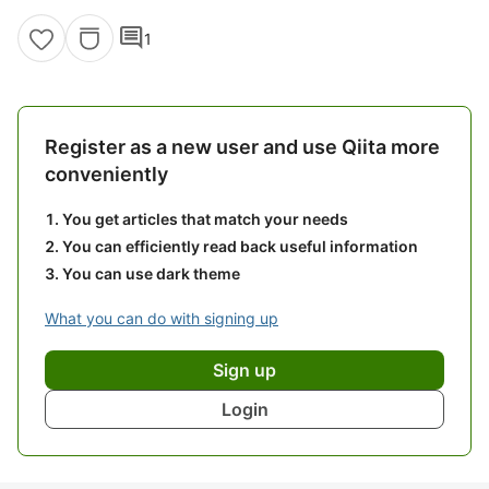
comment
1
Register as a new user and use Qiita more
conveniently
You get articles that match your needs
You can efficiently read back useful information
You can use dark theme
What you can do with signing up
Sign up
Login