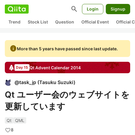
search
Login
Signup
Trend
Stock List
Question
Official Event
Official
info
More than 5 years have passed since last update.
Qt
Advent Calendar
2014
Day 15
@
task_jp
(
Tasuku Suzuki
)
Qt ユーザー会のウェブサイトを
更新しています
Qt
QML
8