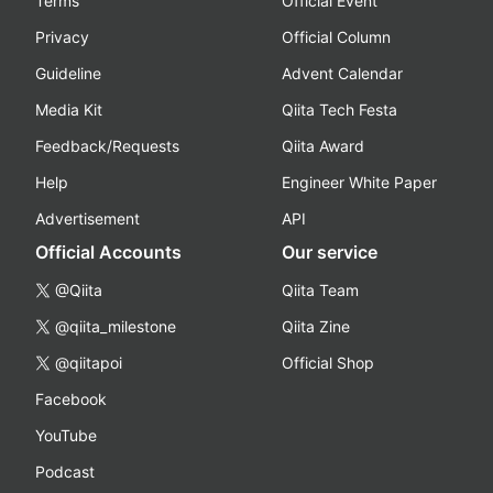
Terms
Official Event
Privacy
Official Column
Guideline
Advent Calendar
Media Kit
Qiita Tech Festa
Feedback/Requests
Qiita Award
Help
Engineer White Paper
Advertisement
API
Official Accounts
Our service
@Qiita
Qiita Team
@qiita_milestone
Qiita Zine
@qiitapoi
Official Shop
Facebook
YouTube
Podcast