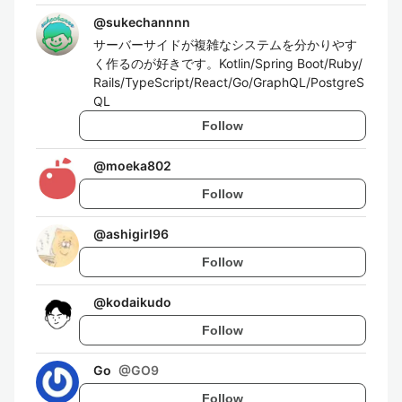
@
sukechannnn
サーバーサイドが複雑なシステムを分かりやす
く作るのが好きです。Kotlin/Spring Boot/Ruby/
Rails/TypeScript/React/Go/GraphQL/PostgreS
QL
Follow
@
moeka802
Follow
@
ashigirl96
Follow
@
kodaikudo
Follow
Go
@
GO9
Follow