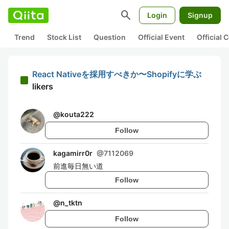
search
Login
Signup
Trend
Stock List
Question
Official Event
Official
React Nativeを採用すべきか〜Shopifyに学ぶ
likers
@
kouta222
Follow
kagamirr0r
@
7112069
前進毎日無い道
Follow
@
n_tktn
Follow