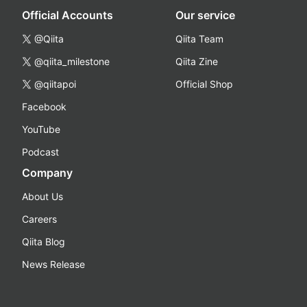
Official Accounts
Our service
@Qiita
Qiita Team
@qiita_milestone
Qiita Zine
@qiitapoi
Official Shop
Facebook
YouTube
Podcast
Company
About Us
Careers
Qiita Blog
News Release