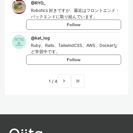
@
RYO_
Robotics 好きですが、最近はフロントエンド・
バックエンドに取り組んでいます。
Follow
@
kat_log
Ruby、Rails、TailwindCSS、AWS、Dockerな
ど学習中です。
Follow
navigate_next
keyboard_double_arrow_right
1
/
4