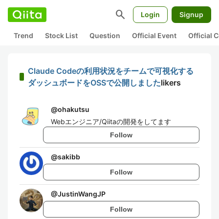
search
Login
Signup
Trend
Stock List
Question
Official Event
Official
Claude Codeの利用状況をチームで可視化する
ダッシュボードをOSSで公開しました
likers
@
ohakutsu
Webエンジニア/Qiitaの開発をしてます
Follow
@
sakibb
Follow
@
JustinWangJP
Follow