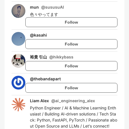
mun
@
sususuAI
色々やってます
Follow
@
kasahi
Follow
裕貴 引山
@
hikkybass
Follow
@
thebandapart
Follow
Liam Alex
@
ai_engineering_alex
Python Engineer / AI & Machine Learning Enth
usiast / Building AI-driven solutions / Tech Sta
ck: Python, FastAPI, PyTorch / Passionate abo
ut Open Source and LLMs / Let's connect!