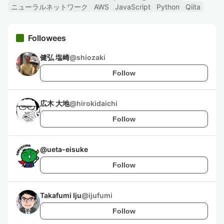
ニューラルネットワーク
AWS
JavaScript
Python
Qiita
Followees
健弘 塩崎
@
shiozaki
Follow
広木 大地
@
hirokidaichi
Follow
@
ueta-eisuke
Follow
Takafumi Iju
@
ijufumi
Follow