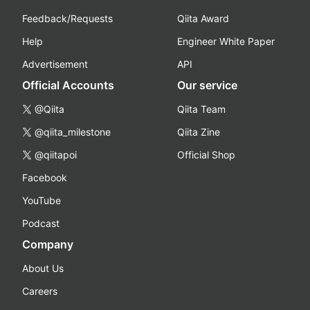
Feedback/Requests
Qiita Award
Help
Engineer White Paper
Advertisement
API
Official Accounts
Our service
@Qiita
Qiita Team
@qiita_milestone
Qiita Zine
@qiitapoi
Official Shop
Facebook
YouTube
Podcast
Company
About Us
Careers