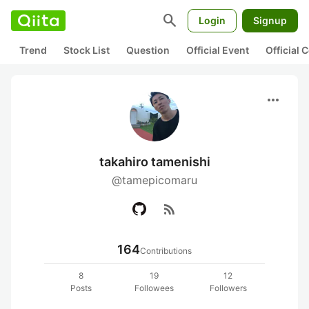
search
Login
Signup
Trend
Stock List
Question
Official Event
Official
more_horiz
takahiro tamenishi
@tamepicomaru
rss_feed
164
Contributions
8
19
12
Posts
Followees
Followers