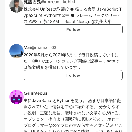
純基 古曳
@
unreact-kohiki
株式会社UnReact取締役 ● 扱える言語 JavaScript T
ypeScript Python学習中 ● フレームワークやサービ
ス AWS（特にSAM） React Next.js @九州大学
Follow
Mai
@
mzmz__02
2020年5月から2021年6月まで毎日投稿していまし
た．Qiitaではプログラミング関係の記事を，noteで
は論文紹介を投稿しています．
Follow
@
righteous
主にJavaScriptとPythonを使う。 あまり日本語に翻
訳されていない情報を中心に紹介する。 分かりやす
い説明、正確な用語、曖昧さのない文章を心がける。
オブジェクト指向より関数型に興味がある。 ホビー
プログラマーなのでプロの方からすると突っ込みどこ
ろがあるかもしれないですがご指摘いただけるとあり