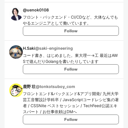
@
uenok0108
フロント・バックエンド・CI/CDなど、大体なんでも
やるエンジニアとして働いています。
Follow
H.Saki
@
saki-engineering
コード書き、はじめました。東大理一→工 最近はAW
Sで遊んだりGolangを書いたりしています
Follow
鹿野 壮
@
tonkotsuboy_com
フロントエンド&バックエンド&アプリ開発/ 九州大学
芸工音響設計学科卒 / JavaScriptコードレシピ集の著
者 / CSSNite ベストセッション / TechFeed公認エキ
スパート / お仕事依頼はDMへ
Follow