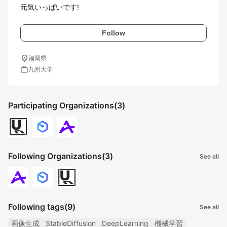
元気いっぱいです!
Follow
location_on
福岡県
work
九州大学
Participating Organizations
(3)
Following Organizations
(3)
See all
Following tags
(9)
See all
画像生成
StableDiffusion
DeepLearning
機械学習