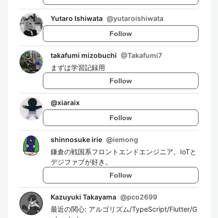
Yutaro Ishiwata
@
yutaroishiwata
Follow
takafumi mizobuchi
@
Takafumi7
まずは学習記録用
Follow
@
xiaraix
Follow
shinnosuke irie
@
iemong
鎌倉の戦国系フロントエンドエンジニア。IoTと
デジファブが好き。
Follow
Kazuyuki Takayama
@
pco2699
最近の関心: アルゴリズム/TypeScript/Flutter/G