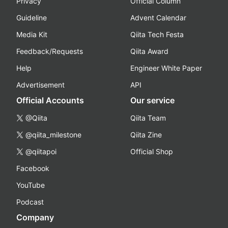
Privacy
Official Column
Guideline
Advent Calendar
Media Kit
Qiita Tech Festa
Feedback/Requests
Qiita Award
Help
Engineer White Paper
Advertisement
API
Official Accounts
Our service
@Qiita
Qiita Team
@qiita_milestone
Qiita Zine
@qiitapoi
Official Shop
Facebook
YouTube
Podcast
Company