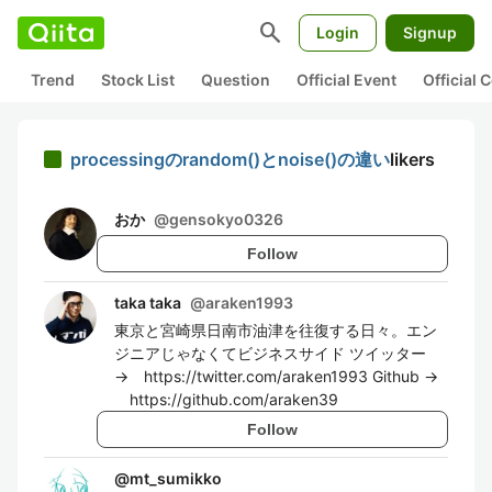
search
Login
Signup
Trend
Stock List
Question
Official Event
Official
processingのrandom()とnoise()の違い
likers
おか
@
gensokyo0326
Follow
taka taka
@
araken1993
東京と宮崎県日南市油津を往復する日々。エン
ジニアじゃなくてビジネスサイド ツイッター
→ https://twitter.com/araken1993 Github →
https://github.com/araken39
Follow
@
mt_sumikko