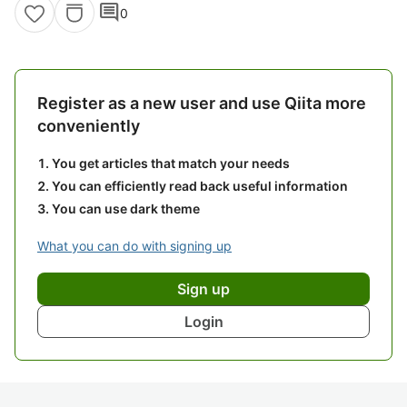
comment
0
Register as a new user and use Qiita more
conveniently
You get articles that match your needs
You can efficiently read back useful information
You can use dark theme
What you can do with signing up
Sign up
Login