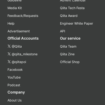
Guideline
Advent Calendar
Media Kit
Qiita Tech Festa
Feedback/Requests
Qiita Award
Help
Engineer White Paper
Advertisement
API
Official Accounts
Our service
@Qiita
Qiita Team
@qiita_milestone
Qiita Zine
@qiitapoi
Official Shop
Facebook
YouTube
Podcast
Company
About Us