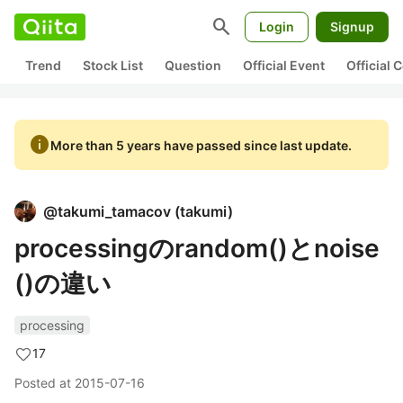
search
Login
Signup
Trend
Stock List
Question
Official Event
Official
info
More than 5 years have passed since last update.
@
takumi_tamacov
(
takumi
)
processingのrandom()とnoise
()の違い
processing
17
Posted at
2015-07-16