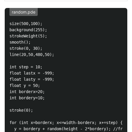
random.pde
size(500,100);

background(255);

strokeWeight(5);

smooth();

stroke(0, 30);

line(20,50,480,50);

int step = 10;

float lastx = -999;

float lasty = -999;

float y = 50;

int borderx=20;

int bordery=10;

stroke(0);

for (int x=borderx; x<=width-borderx; x+=step) {

  y = bordery + random(height - 2*bordery); //from 1