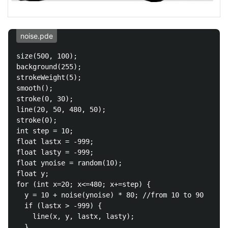
noise.pde
size(500, 100);

background(255);

strokeWeight(5);

smooth();

stroke(0, 30);

line(20, 50, 480, 50);

stroke(0);

int step = 10;

float lastx = -999;

float lasty = -999;

float ynoise = random(10);

float y;

for (int x=20; x<=480; x+=step) {

  y = 10 + noise(ynoise) * 80; //from 10 to 90

  if (lastx > -999) {

    line(x, y, lastx, lasty);

  }
