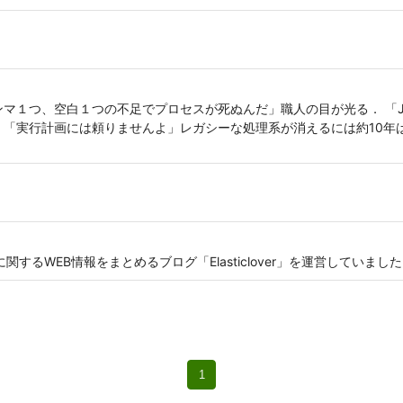
カンマ１つ、空白１つの不足でプロセスが死ぬんだ」職人の目が光る． 「
 「実行計画には頼りませんよ」レガシーな処理系が消えるには約10年
ckに関するWEB情報をまとめるブログ「Elasticlover」を運営していまし
1