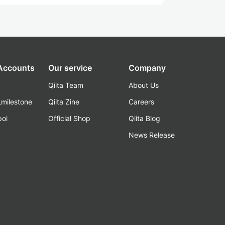
 Accounts
Our service
Company
Qiita Team
About Us
_milestone
Qiita Zine
Careers
poi
Official Shop
Qiita Blog
k
News Release