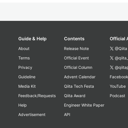
Guide & Help
Contents
Official
About
Release Note
@Qiita
Terms
Official Event
@qiita
Privacy
Official Column
@qiita
Guideline
Advent Calendar
Faceboo
Media Kit
Qiita Tech Festa
YouTube
Feedback/Requests
Qiita Award
Podcast
Help
Engineer White Paper
Advertisement
API