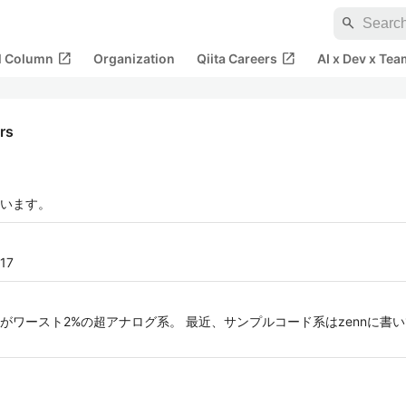
search
open_in_new
open_in_new
al Column
Organization
Qiita Careers
AI x Dev x Tea
ers
います。
717
スト2%の超アナログ系。 最近、サンプルコード系はzennに書いてます。 htt