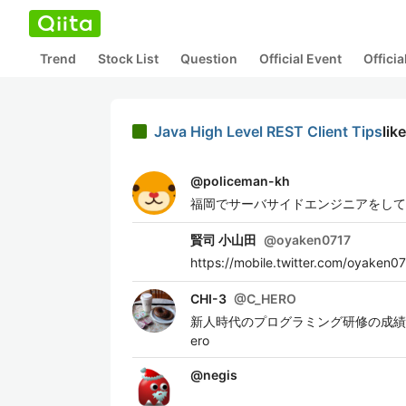
Trend
Stock List
Question
Official Event
Offici
Java High Level REST Client Tips
lik
@
policeman-kh
福岡でサーバサイドエンジニアをして
賢司 小山田
@
oyaken0717
https://mobile.twitter.com/oyaken0
CHI-3
@
C_HERO
新人時代のプログラミング研修の成績がワー
ero
@
negis