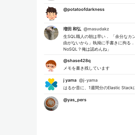
@
potatoofdarkness
増田 和弘
@
masudakz
生SQL職人の朝は早い． 「余分な
由がないから」執拗に手書きに拘る．
NoSQL？俺は認めんね」
@
shase428q
メモを書き残しています
j yama
@
j-yama
はるか昔に、1週間分のElastic Sta
@
yas_pers