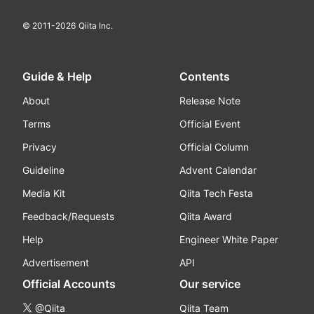
© 2011-
2026
Qiita Inc.
Guide & Help
Contents
About
Release Note
Terms
Official Event
Privacy
Official Column
Guideline
Advent Calendar
Media Kit
Qiita Tech Festa
Feedback/Requests
Qiita Award
Help
Engineer White Paper
Advertisement
API
Official Accounts
Our service
@Qiita
Qiita Team