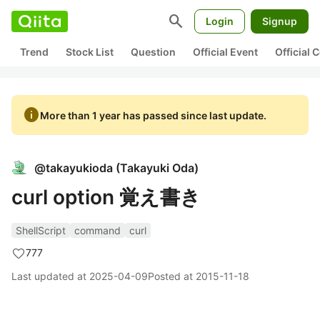
search
Login
Signup
Trend
Stock List
Question
Official Event
Official
info
More than 1 year has passed since last update.
@
takayukioda
(
Takayuki Oda
)
curl option 覚え書き
ShellScript
command
curl
777
Last updated at
2025-04-09
Posted at
2015-11-18