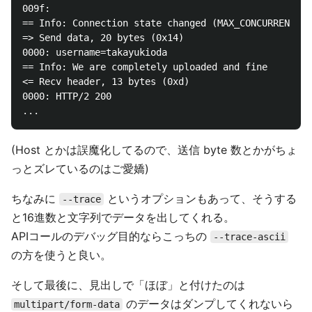
009f:

== Info: Connection state changed (MAX_CONCURRENT_ST
=> Send data, 20 bytes (0x14)

0000: username=takayukioda

== Info: We are completely uploaded and fine

<= Recv header, 13 bytes (0xd)

0000: HTTP/2 200

(Host とかは誤魔化してるので、送信 byte 数とかがちょ
っとズレているのはご愛嬌)
ちなみに
というオプションもあって、そうする
--trace
と16進数と文字列でデータを出してくれる。
APIコールのデバッグ目的ならこっちの
--trace-ascii
の方を使うと良い。
そして最後に、見出しで「ほぼ」と付けたのは
のデータはダンプしてくれないら
multipart/form-data