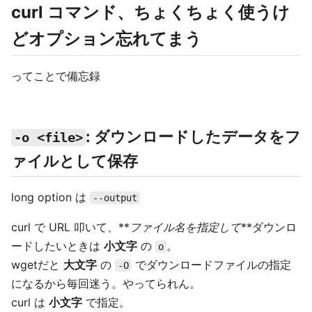
curl コマンド、ちょくちょく使うけ
どオプション忘れてまう
ってことで備忘録
: ダウンロードしたデータをフ
-o <file>
ァイルとして保存
long option は
--output
curl で URL 叩いて、**
ファイル名を指定して
**ダウンロ
ードしたいときは
小文字
の
。
o
wgetだと
大文字
の
でダウンロードファイルの指定
-O
になるから毎回迷う。やってられん。
curl は
小文字
で指定。