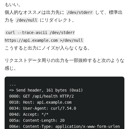
もいい。
個人的なオススメは出力先に
して、標準出
/dev/stderr
力を
にリダイレクト。
/dev/null
curl --trace-ascii /dev/stderr
https://api.example.com >/dev/null
こうすると出力にノイズが入らなくなる。
リクエストデータ周りの出力を一部抜粋すると次のような
感じ。
...

=> Send header, 161 bytes (0xa1)

0000: GET /api/health HTTP/2

0018: Host: api.example.com

0034: User-Agent: curl/7.54.0

004d: Accept: */*

005a: Content-Length: 20

006e: Content-Type: application/x-www-form-urlencode