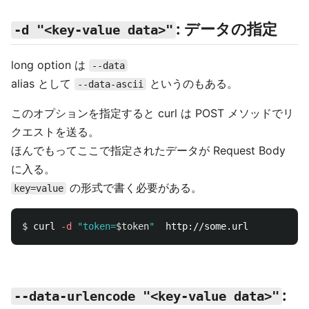
: データの指定
-d "<key-value data>"
long option は
--data
alias として
というのもある。
--data-ascii
このオプションを指定すると curl は POST メソッドでリ
クエストを送る。
ほんでもってここで指定されたデータが Request Body
に入る。
の形式で書く必要がある。
key=value
$ 
curl 
-d
"token=
$token
"
:
--data-urlencode "<key-value data>"