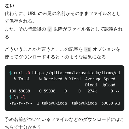
ない
代わりに、URL の末尾の名前がそのままファイル名とし
て保存される。
また、その時最後の
以降がファイル名として認識され
/
る
どういうことかと言うと、この記事を
オプションを
-O
使ってダウンロードすると下のような結果になる
$
curl 
-O
  % Total    % Received % Xferd  Average Speed   Tim
                                 Dload  Upload   Tot
$
ls
-l
予め名前がついているファイルなどのダウンロードにはこ
ちらで十分かも？