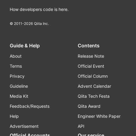
How developers code is here.
© 2011-
2026
Qiita Inc.
Guide & Help
Contents
About
Release Note
Terms
Official Event
Privacy
Official Column
Guideline
Advent Calendar
Media Kit
Qiita Tech Festa
Feedback/Requests
Qiita Award
Help
Engineer White Paper
Advertisement
API
Official Accounts
Our service