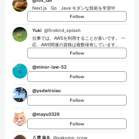
@
fox_tail
Next.js Go Java モダンな技術を学習中
Follow
Yuki
@
firebird_splash
仕事では、AWSを利用することが多いです。 一
応、AWS関連の資格は複数保有しています。
Follow
@
minor-law-52
Follow
@
ysdwtroiau
Follow
@
mayu0326
Follow
八雲 烏丸
@
yakumo_crow