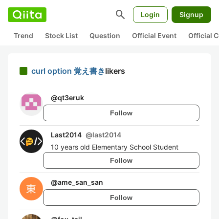
search
Login
Signup
Trend
Stock List
Question
Official Event
Official
curl option 覚え書き
likers
@
qt3eruk
Follow
Last2014
@
last2014
10 years old Elementary School Student
Follow
@
ame_san_san
Follow