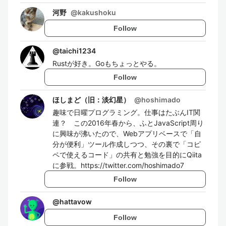
河野
@
kakushoku
Follow
@
taichi1234
Rustが好き。Goもちょっとやる。
Follow
ほしまど（旧：淡幻星）
@
hoshimado
趣味で日曜プログラミング。仕事はたぶんIT関
連？ この2016年春から、ふとJavaScript周り
に興味が沸いたので、Webアプリベースで「自
分が便利」ツール作成しつつ、その裏で「コピ
ペで使えるコード」の共有と勉強を目的にQiita
に参戦。https://twitter.com/hoshimado7
Follow
@
hattavow
Follow