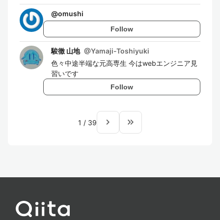
@
omushi
Follow
駿徹 山地
@
Yamaji-Toshiyuki
色々中途半端な元高専生 今はwebエンジニア見
習いです
Follow
navigate_next
keyboard_double_arrow_right
1
/
39