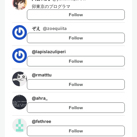
卯東京のプログラマ
Follow
ぞえ
@
zoequiita
Follow
@
lapislazuliperi
Follow
@
rmatttu
Follow
@
ahra_
Follow
@
fethree
Follow