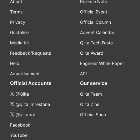
About
Release Note
Terms
Official Event
Privacy
Official Column
Guideline
Advent Calendar
Media Kit
Qiita Tech Festa
Feedback/Requests
Qiita Award
Help
Engineer White Paper
Advertisement
API
Official Accounts
Our service
@Qiita
Qiita Team
@qiita_milestone
Qiita Zine
@qiitapoi
Official Shop
Facebook
YouTube