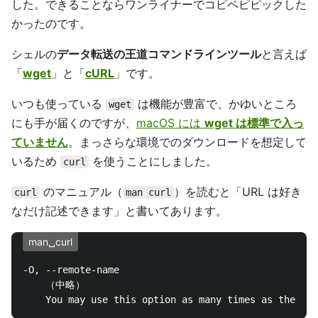
した。できることならワンライナーでコピペピピックした
かったのです。
シェルの
データ転送の王道コマンドラインツール
と言えば
「
wget
」と「
cURL
」です。
いつも使っている
は機能が豊富で、かゆいところ
wget
にも手が届くのですが、
macOS には
wget は標準で入っ
ていません
。まっさらな環境でのダウンロードを想定して
いるため
を使うことにしました。
curl
のマニュアル（
）を読むと「URL は好き
curl
man curl
なだけ記述できます」と書いてあります。
man␣curl
-O, --remote-name

    （中略）
