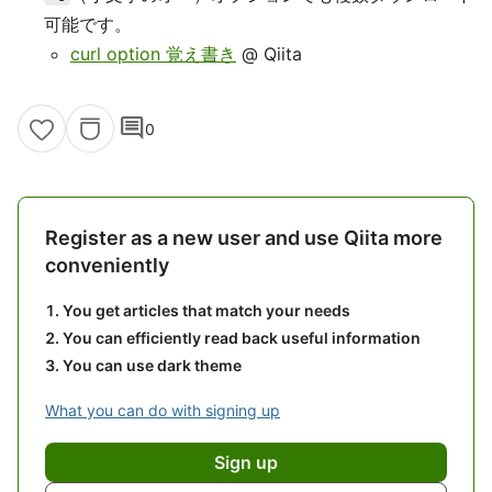
可能です。
curl option 覚え書き
@ Qiita
comment
0
Register as a new user and use Qiita more
conveniently
You get articles that match your needs
You can efficiently read back useful information
You can use dark theme
What you can do with signing up
Sign up