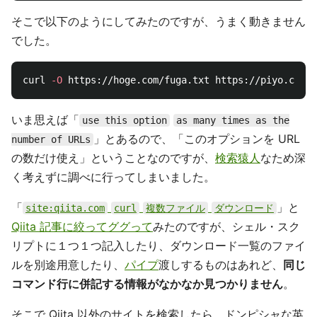
そこで以下のようにしてみたのですが、うまく動きません
でした。
curl 
-O
いま思えば「
use this option
as many times as the
」とあるので、「このオプションを URL
number of URLs
の数だけ使え」ということなのですが、
検索猿人
なため深
く考えずに調べに行ってしまいました。
「
」と
site:qiita.com
curl
複数ファイル
ダウンロード
Qiita 記事に絞ってググって
みたのですが、シェル・スク
リプトに１つ１つ記入したり、ダウンロード一覧のファイ
ルを別途用意したり、
パイプ
渡しするものはあれど、
同じ
コマンド行に併記する情報がなかなか見つかりません
。
そこで Qiita 以外のサイトを検索したら、ドンピシャな英