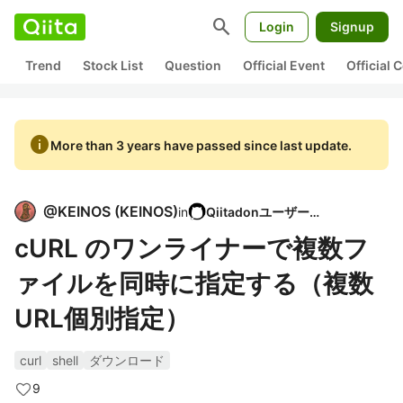
search
Login
Signup
Trend
Stock List
Question
Official Event
Official
info
More than 3 years have passed since last update.
@
KEINOS
(
KEINOS
)
in
Qiitadonユーザー会
cURL のワンライナーで複数フ
ァイルを同時に指定する（複数
URL個別指定）
curl
shell
ダウンロード
9