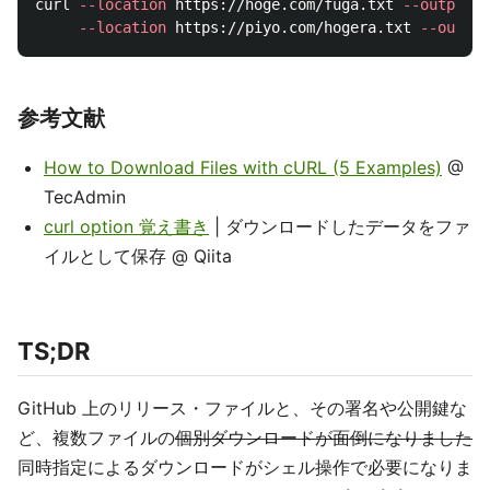
curl 
--location
 https://hoge.com/fuga.txt 
--output
 f
--location
 https://piyo.com/hogera.txt 
--output
参考文献
How to Download Files with cURL (5 Examples)
@
TecAdmin
curl option 覚え書き
| ダウンロードしたデータをファ
イルとして保存 @ Qiita
TS;DR
GitHub 上のリリース・ファイルと、その署名や公開鍵な
ど、複数ファイルの
個別ダウンロードが面倒になりました
同時指定によるダウンロードがシェル操作で必要になりま