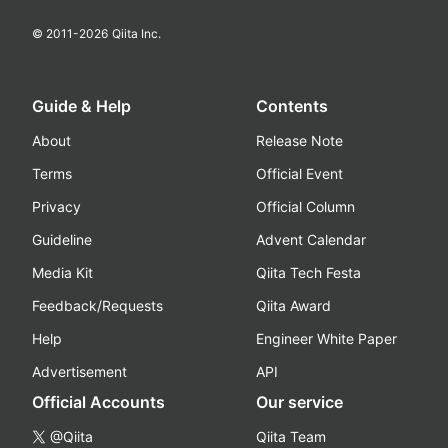
© 2011-
2026
Qiita Inc.
Guide & Help
Contents
About
Release Note
Terms
Official Event
Privacy
Official Column
Guideline
Advent Calendar
Media Kit
Qiita Tech Festa
Feedback/Requests
Qiita Award
Help
Engineer White Paper
Advertisement
API
Official Accounts
Our service
@Qiita
Qiita Team