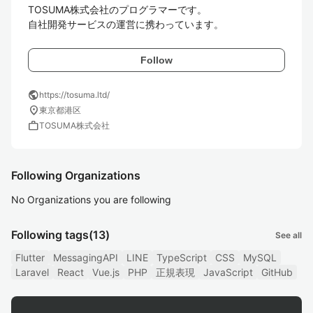
TOSUMA株式会社のプログラマーです。

自社開発サービスの運営に携わっています。
Follow
public
https://tosuma.ltd/
location_on
東京都港区
work
TOSUMA株式会社
Following Organizations
No Organizations you are following
Following tags
(13)
See all
Flutter
MessagingAPI
LINE
TypeScript
CSS
MySQL
Laravel
React
Vue.js
PHP
正規表現
JavaScript
GitHub