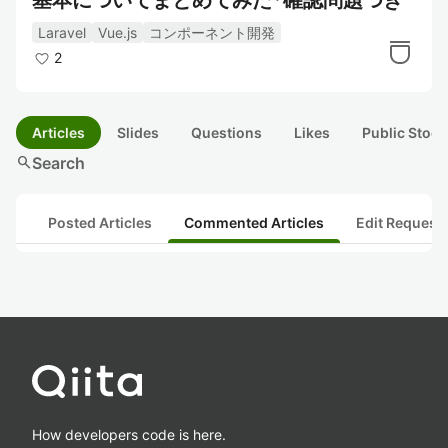
基本についてまとめてみた*確認問題つき
Laravel
Vue.js
コンポーネント開発
2
Articles
Slides
Questions
Likes
Public Stock
search
Search
Posted Articles
Commented Articles
Edit Request
How developers code is here.