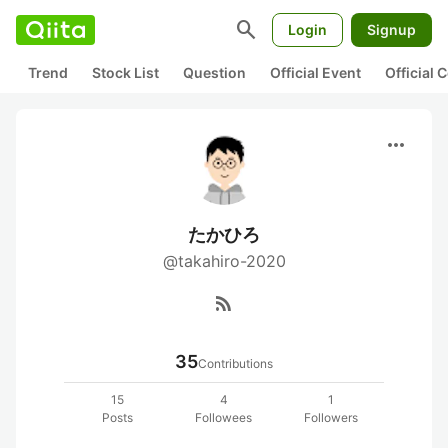
search
Login
Signup
Trend
Stock List
Question
Official Event
Official
more_horiz
たかひろ
@takahiro-2020
rss_feed
35
Contributions
15
4
1
Posts
Followees
Followers