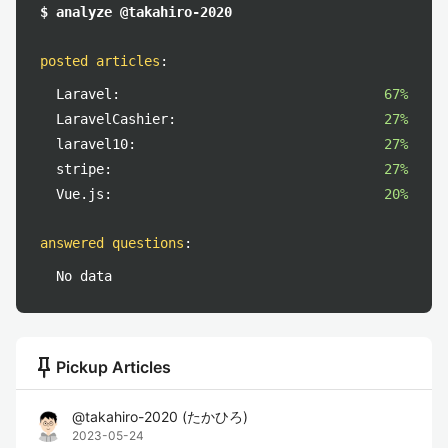
$ analyze @takahiro-2020
posted articles
:
Laravel:
67%
LaravelCashier:
27%
laravel10:
27%
stripe:
27%
Vue.js:
20%
answered questions
:
No data
push_pin
Pickup Articles
@
takahiro-2020
(
たかひろ
)
2023-05-24