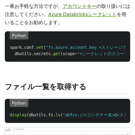
一番お手軽な方法ですが、
アカウントキー
の取り扱いには
注意してください。
Azure Databricksシークレット
を用
いることをお勧めします。
Python
spark
.
conf
.
set
(
"
fs.azure.account.key.<ストレージアカウン
dbutils
.
secrets
.
get
(
scope
=
"
<シークレットのスコープ名>
ファイル一覧を取得する
Python
display
(
dbutils
.
fs
.
ls
(
"
abfss://<コンテナー名>@<ストレージ