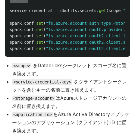
service_credential
=
dbutils
.
secrets
.
get
(
scope
=
"
<sco
spark
.
conf
.
set
(
"
fs.azure.account.auth.type.<storage-
spark
.
conf
.
set
(
"
fs.azure.account.oauth.provider.type
spark
.
conf
.
set
(
"
fs.azure.account.oauth2.client.id.<s
spark
.
conf
.
set
(
"
fs.azure.account.oauth2.client.secre
spark
.
conf
.
set
(
"
fs.azure.account.oauth2.client.endpo
をDatabricksシークレット スコープ名に置
<scope>
き換えます。
をクライアントシークレ
<service-credential-key>
ットを含むキーの名前に置き換えます。
はAzureストレージアカウントの
<storage-account>
名前に置き換えます。
をAzure Active Directoryアプリケ
<application-id>
ーションのアプリケーション (クライアント) ID に置
き換えます。