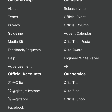
About
Release Note
Terms
Official Event
Privacy
Official Column
Guideline
Advent Calendar
Media Kit
Qiita Tech Festa
Feedback/Requests
Qiita Award
Help
Engineer White Paper
Advertisement
API
Official Accounts
Our service
@Qiita
Qiita Team
@qiita_milestone
Qiita Zine
@qiitapoi
Official Shop
Facebook