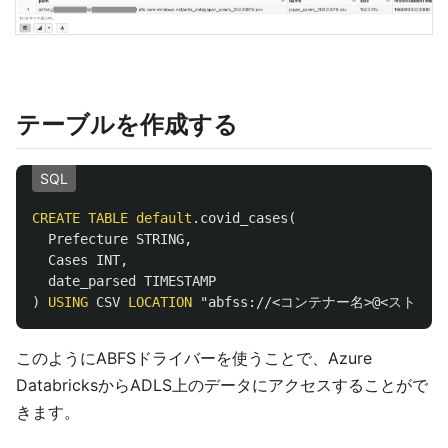
テーブルを作成する
SQL
CREATE
TABLE
default
.
covid_cases
(
Prefecture
STRING
,
Cases
INT
,
date_parsed
TIMESTAMP
)
USING
CSV
LOCATION
"abfss://<コンテナー名>@<ストレージアカウ
このようにABFSドライバーを使うことで、Azure
DatabricksからADLS上のデータにアクセスすることがで
きます。