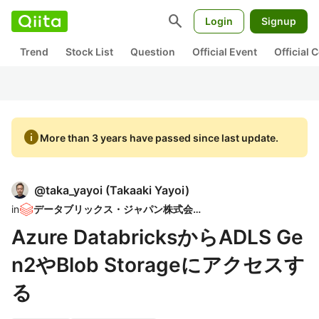
search
Login
Signup
Trend
Stock List
Question
Official Event
Official
info
More than 3 years have passed since last update.
@
taka_yayoi
(
Takaaki Yayoi
)
in
データブリックス・ジャパン株式会社
Azure DatabricksからADLS Ge
n2やBlob Storageにアクセスす
る