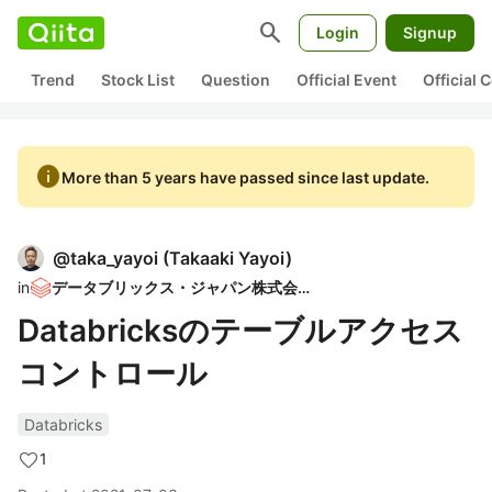
search
Login
Signup
Trend
Stock List
Question
Official Event
Official
info
More than 5 years have passed since last update.
@
taka_yayoi
(
Takaaki Yayoi
)
in
データブリックス・ジャパン株式会社
Databricksのテーブルアクセス
コントロール
Databricks
1