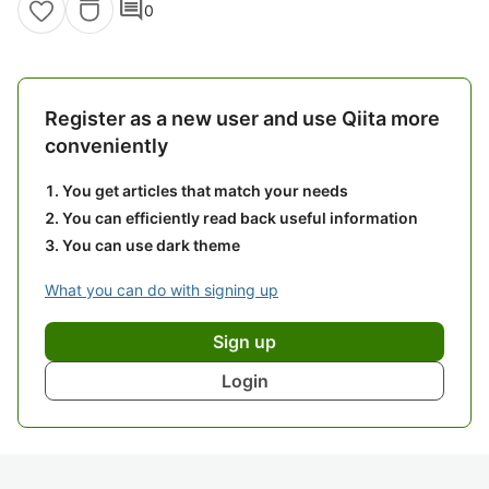
comment
0
Register as a new user and use Qiita more
conveniently
You get articles that match your needs
You can efficiently read back useful information
You can use dark theme
What you can do with signing up
Sign up
Login