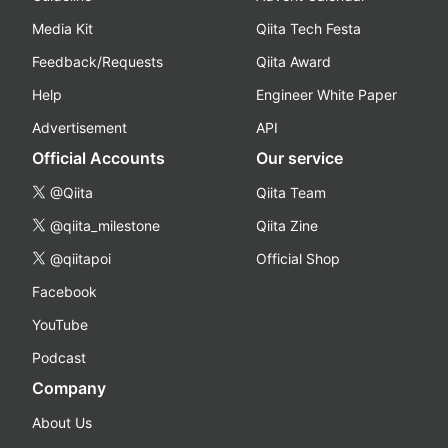
Media Kit
Qiita Tech Festa
Feedback/Requests
Qiita Award
Help
Engineer White Paper
Advertisement
API
Official Accounts
Our service
@Qiita
Qiita Team
@qiita_milestone
Qiita Zine
@qiitapoi
Official Shop
Facebook
YouTube
Podcast
Company
About Us