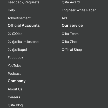
Feedback/Requests
Qiita Award
Help
Engineer White Paper
Advertisement
API
Official Accounts
Our service
@Qiita
Qiita Team
@qiita_milestone
Qiita Zine
@qiitapoi
Official Shop
Facebook
YouTube
Podcast
Company
About Us
Careers
Qiita Blog