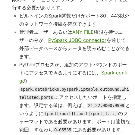
行する必要があります。
ビルトインのSpark関数だけがポート80、443以外
のネットワーク接続を確立できます。
管理者ユーザーあるいは
ANY FILE
権限を持つユー
ザーのみが、
PySpark JDBC connector
を通じて
外部データベースからデータを読み込むことができ
ます。
Pythonプロセスが、追加のアウトバウンドのポー
トにアクセスできるようにするには、
Spark confi
g
の
spark.databricks.pyspark.iptable.outbound.whi
にアクセスしたいポートを指定し
telisted.ports
ます。設定する値は、例えば、
と
21,22,9000:9999
いうように
のフ
[port[:port][,port[:port]]...]
ォーマットである必要があります。ポートは適切な
範囲、すなわち
にある必要があります。
0-65535