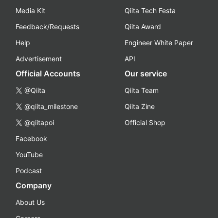
Media Kit
Qiita Tech Festa
Feedback/Requests
Qiita Award
Help
Engineer White Paper
Advertisement
API
Official Accounts
Our service
@Qiita
Qiita Team
@qiita_milestone
Qiita Zine
@qiitapoi
Official Shop
Facebook
YouTube
Podcast
Company
About Us