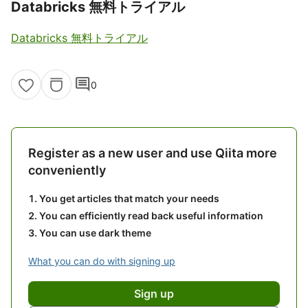
Databricks 無料トライアル
Databricks 無料トライアル
comment
0
Register as a new user and use Qiita more
conveniently
You get articles that match your needs
You can efficiently read back useful information
You can use dark theme
What you can do with signing up
Sign up