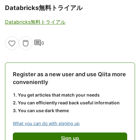
Databricks無料トライアル
Databricks無料トライアル
comment
0
Register as a new user and use Qiita more
conveniently
You get articles that match your needs
You can efficiently read back useful information
You can use dark theme
What you can do with signing up
Sign up