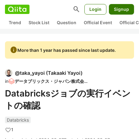
search
Login
Signup
Trend
Stock List
Question
Official Event
Official
info
More than 1 year has passed since last update.
@
taka_yayoi
(
Takaaki Yayoi
)
in
データブリックス・ジャパン株式会社
Databricksジョブの実行イベン
トの確認
Databricks
1