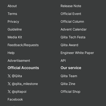
About
Release Note
Terms
Official Event
Privacy
Official Column
Guideline
Advent Calendar
Media Kit
Qiita Tech Festa
Feedback/Requests
Qiita Award
Help
Engineer White Paper
Advertisement
API
Official Accounts
Our service
@Qiita
Qiita Team
@qiita_milestone
Qiita Zine
@qiitapoi
Official Shop
Facebook