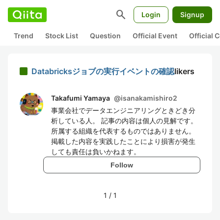
search
Login
Signup
Trend
Stock List
Question
Official Event
Official
Databricksジョブの実行イベントの確認
likers
Takafumi Yamaya
@
isanakamishiro2
事業会社でデータエンジニアリングときどき分
析している人。 記事の内容は個人の見解です。
所属する組織を代表するものではありません。
掲載した内容を実践したことにより損害が発生
しても責任は負いかねます。
Follow
1
/
1