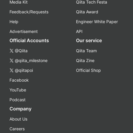
Media Kit
Qiita Tech Festa
Feedback/Requests
Qiita Award
Help
Engineer White Paper
Advertisement
API
Official Accounts
Our service
@Qiita
Qiita Team
@qiita_milestone
Qiita Zine
@qiitapoi
Official Shop
Facebook
YouTube
Podcast
Company
About Us
Careers