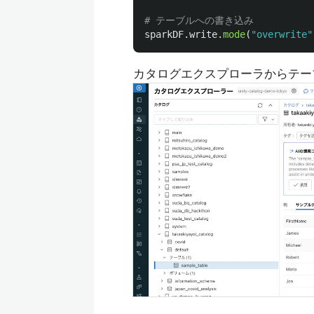
sparkDF
.
write
.
mode
(
"
overwrite
"
カタログエクスプローラからテー