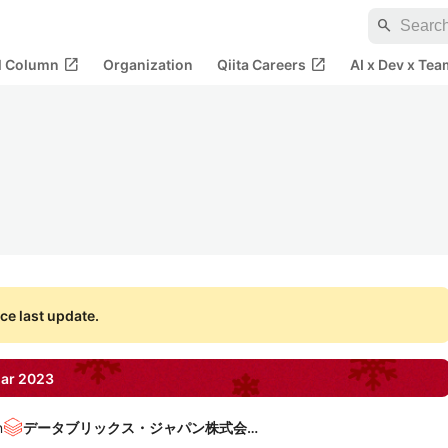
search
open_in_new
open_in_new
al Column
Organization
Qiita Careers
AI x Dev x Tea
ce last update.
ar
2023
n
データブリックス・ジャパン株式会社