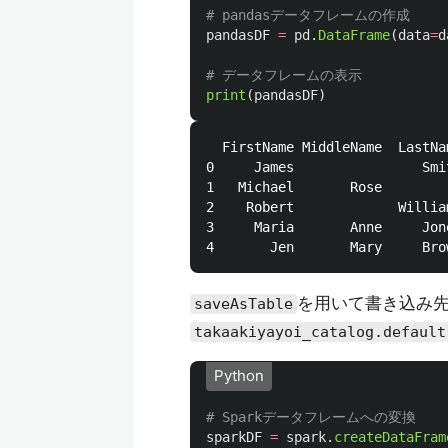
pandasDF
=
pd
.
DataFrame
(
data
=
d
print
(
pandasDF
)
  FirstName MiddleName  LastNa
0     James                Smi
1   Michael       Rose        
2    Robert             Willia
3     Maria       Anne     Jon
を用いて書き込み
saveAsTable
takaakiyayoi_catalog.default
Python
sparkDF
=
spark
.
createDataFram