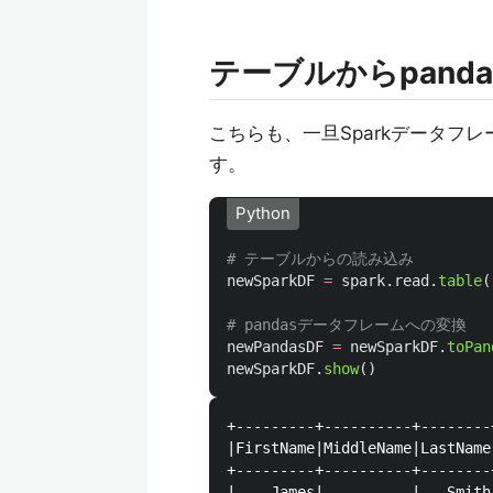
テーブルからpan
こちらも、一旦Sparkデータフ
す。
Python
newSparkDF
=
spark
.
read
.
table
(
newPandasDF
=
newSparkDF
.
toPan
newSparkDF
.
show
()
+---------+----------+--------
|FirstName|MiddleName|LastName
+---------+----------+--------
|    James|          |   Smith