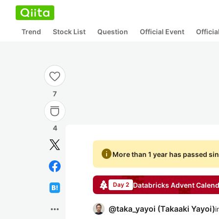
Trend
Stock List
Question
Official Event
Offici
7
4
info
More than 1 year has passed sin
Databricks
Advent Calend
Day 2
more_horiz
@
taka_yayoi
(
Takaaki Yayoi
)
i