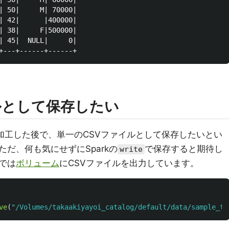
| 50|     M| 70000|

| 42|      |400000|

| 38|     F|500000|

| 45|  NULL|     0|

ルとして保存したい
を加工した後で、単一のCSVファイルとして保存したいとい
だ、何も気にせずにSparkの
で保存すると期待し
write
では
ボリューム
にCSVファイルを出力しています。
ve
(
"
/Volumes/takaakiyayoi_catalog/default/data/sample_ta