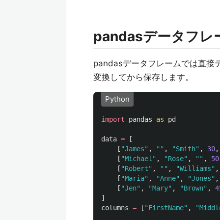
pandasデータ
pandasデータフレームでは直
変換してから保存します。
Python
import
pandas
as
pd
data
=
[
[
"
James
"
,
""
,
"
Smith
"
,
30
,
[
"
Michael
"
,
"
Rose
"
,
""
,
50
[
"
Robert
"
,
""
,
"
Williams
"
,
[
"
Maria
"
,
"
Anne
"
,
"
Jones
"
,
[
"
Jen
"
,
"
Mary
"
,
"
Brown
"
,
4
]
columns
=
[
"
FirstName
"
,
"
Middl