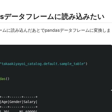
dasデータフレームに読み込みたい
レームに読み込んだあとでpandasデータフレームに変換しま
"
takaakiyayoi_catalog.default.sample_table
"
)
das
()
+---+------+------+

|Age|Gender|Salary|

+---+------+------+

| 30|     M| 60000|
