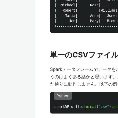
|  Michael|      Rose|        
|   Robert|          |Williams
|    Maria|      Anne|   Jones
|      Jen|      Mary|   Brown
単一のCSVファイ
Sparkデータフレームでデータ
うのはよくある話かと思います。た
た通りに動作しません。以下の例
Python
sparkDF
.
write
.
format
(
"
csv
"
).
sa