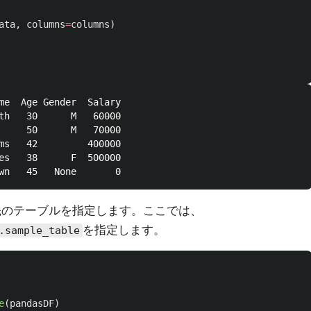
ata
,
columns
=
columns
)
me  Age Gender  Salary

th   30      M   60000

     50      M   70000

ms   42         400000

es   38      F  500000

先のテーブルを指定します。ここでは、
を指定します。
.sample_table
e
(
pandasDF
)