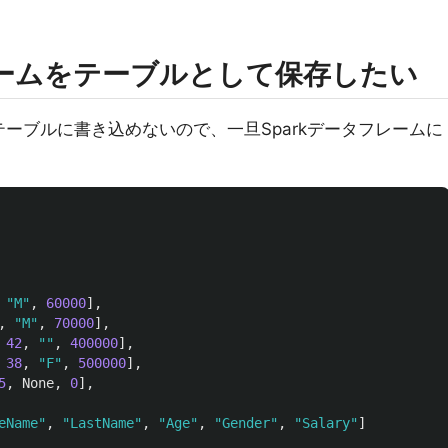
フレームをテーブルとして保存したい
接テーブルに書き込めないので、一旦Sparkデータフレームに
"
M
"
,
60000
],
,
"
M
"
,
70000
],
42
,
""
,
400000
],
38
,
"
F
"
,
500000
],
5
,
None
,
0
],
eName
"
,
"
LastName
"
,
"
Age
"
,
"
Gender
"
,
"
Salary
"
]