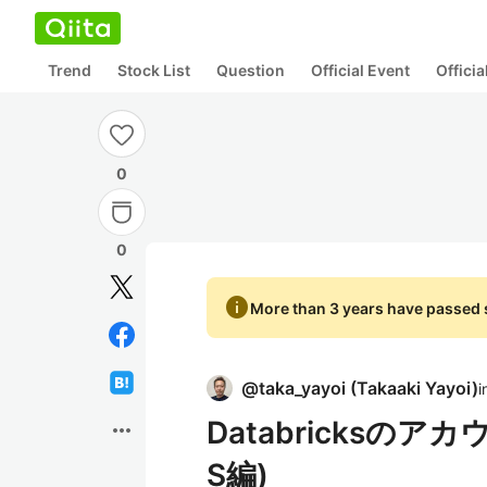
Trend
Stock List
Question
Official Event
Offici
0
0
info
More than 3 years have passed s
@
taka_yayoi
(
Takaaki Yayoi
)
i
Databricksの
more_horiz
S編)