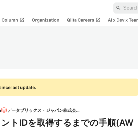
search
open_in_new
open_in_new
al Column
Organization
Qiita Careers
AI x Dev x Tea
ince last update.
n
データブリックス・ジャパン株式会社
アカウントIDを取得するまでの手順(AW