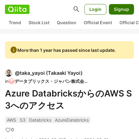
search
Login
Signup
Trend
Stock List
Question
Official Event
Official
info
More than 1 year has passed since last update.
@
taka_yayoi
(
Takaaki Yayoi
)
in
データブリックス・ジャパン株式会社
Azure DatabricksからのAWS S
3へのアクセス
AWS
S3
Databricks
AzureDatabricks
0