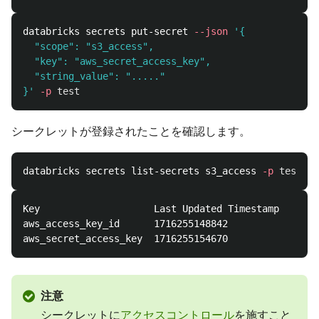
databricks secrets put-secret 
--json
'{

  "scope": "s3_access",

  "key": "aws_secret_access_key",

  "string_value": "....."

}'
-p
test
シークレットが登録されたことを確認します。
databricks secrets list-secrets s3_access 
-p
test
Key                    Last Updated Timestamp

aws_access_key_id      1716255148842

注意
シークレットに
アクセスコントロール
を施すこと