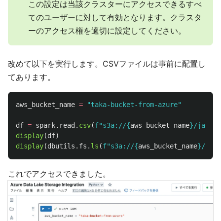
この設定は当該クラスターにアクセスできるすべ
てのユーザーに対して有効となります。クラスタ
ーのアクセス権を適切に設定してください。
改めて以下を実行します。CSVファイルは事前に配置し
てあります。
aws_bucket_name
=
"
taka-bucket-from-azure
"
df
=
spark
.
read
.
csv
(
f
"
s3a://
{
aws_bucket_name
}
/japan_
display
(
df
)
display
(
dbutils
.
fs
.
ls
(
f
"
s3a://
{
aws_bucket_name
}
/
"
))
これでアクセスできました。