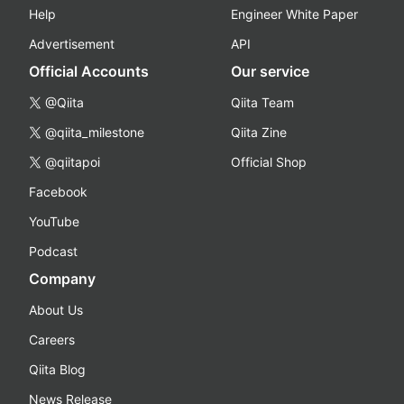
Help
Engineer White Paper
Advertisement
API
Official Accounts
Our service
@Qiita
Qiita Team
@qiita_milestone
Qiita Zine
@qiitapoi
Official Shop
Facebook
YouTube
Podcast
Company
About Us
Careers
Qiita Blog
News Release