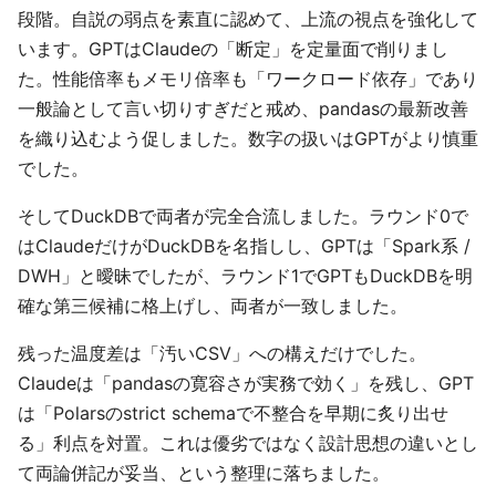
段階。自説の弱点を素直に認めて、上流の視点を強化して
います。GPTはClaudeの「断定」を定量面で削りまし
た。性能倍率もメモリ倍率も「ワークロード依存」であり
一般論として言い切りすぎだと戒め、pandasの最新改善
を織り込むよう促しました。数字の扱いはGPTがより慎重
でした。
そしてDuckDBで両者が完全合流しました。ラウンド0で
はClaudeだけがDuckDBを名指しし、GPTは「Spark系 /
DWH」と曖昧でしたが、ラウンド1でGPTもDuckDBを明
確な第三候補に格上げし、両者が一致しました。
残った温度差は「汚いCSV」への構えだけでした。
Claudeは「pandasの寛容さが実務で効く」を残し、GPT
は「Polarsのstrict schemaで不整合を早期に炙り出せ
る」利点を対置。これは優劣ではなく設計思想の違いとし
て両論併記が妥当、という整理に落ちました。