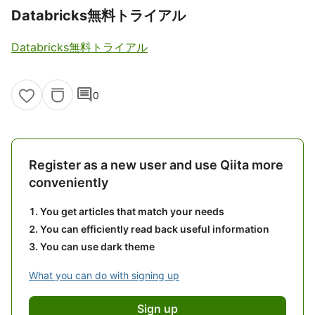
Databricks無料トライアル
Databricks無料トライアル
comment
0
Register as a new user and use Qiita more
conveniently
You get articles that match your needs
You can efficiently read back useful information
You can use dark theme
What you can do with signing up
Sign up