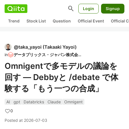
search
Login
Signup
Trend
Stock List
Question
Official Event
Official
@
taka_yayoi
(
Takaaki Yayoi
)
in
データブリックス・ジャパン株式会社
Omnigentで多モデルの議論を
回す ― Debbyと /debate で体
験する「もう一つの合成」
AI
gpt
Databricks
Claude
Omnigent
0
Posted at
2026-07-03