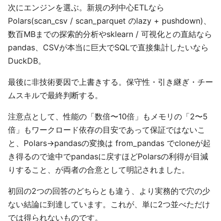
次にエンジンを選ぶ。新規の列中心ETLなら
Polars(scan_csv / scan_parquet のlazy + pushdown)、
数百MBまでの探索的分析やsklearn / 可視化との直結なら
pandas、CSVが本当に巨大でSQLで直接集計したいなら
DuckDB。
最後に非技術要因で上書きする。保守性・引き継ぎ・チー
ムスキルで最終判断する。
注意点として、性能の「数倍〜10倍」もメモリの「2〜5
倍」もワークロード依存の目安であって保証ではないこ
と、Polars→pandasの変換は from_pandas でcloneが起
き得るので途中でpandasに戻すほどPolarsの利得が目減
りすること、が両者の合意として明記されました。
初回の2つの回答のどちらとも違う、より実務的で穴の少
ない結論に到達しています。これが、単に2つ並べただけ
では得られないものです。