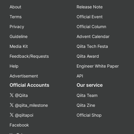
About
Release Note
Terms
Official Event
Privacy
Official Column
Guideline
Advent Calendar
Media Kit
Qiita Tech Festa
Feedback/Requests
Qiita Award
Help
Engineer White Paper
Advertisement
API
Official Accounts
Our service
@Qiita
Qiita Team
@qiita_milestone
Qiita Zine
@qiitapoi
Official Shop
Facebook