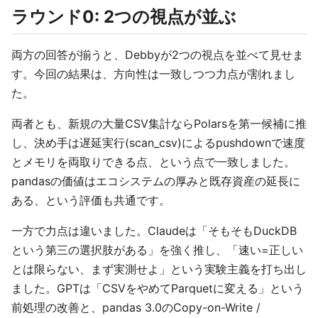
ラウンド0: 2つの視点が並ぶ
両方の回答が揃うと、Debbyが2つの視点を並べて見せま
す。今回の結果は、方向性は一致しつつ力点が割れまし
た。
両者とも、新規の大量CSV集計ならPolarsを第一候補に推
し、決め手は遅延実行(scan_csv)によるpushdownで速度
とメモリを両取りできる点、という点で一致しました。
pandasの価値はエコシステムの厚みと既存資産の延長に
ある、という評価も共通です。
一方で力点は違いました。Claudeは「そもそもDuckDB
という第三の選択肢がある」を強く推し、「速い=正しい
とは限らない、まず実測せよ」という実験主義を打ち出し
ました。GPTは「CSVをやめてParquetに変える」という
前処理の改善と、pandas 3.0のCopy-on-Write /