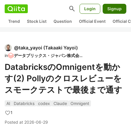
search
Login
Signup
Trend
Stock List
Question
Official Event
Official
@
taka_yayoi
(
Takaaki Yayoi
)
in
データブリックス・ジャパン株式会社
DatabricksのOmnigentを動か
す(2) Pollyのクロスレビューを
スモークテストで最後まで通す
AI
Databricks
codex
Claude
Omnigent
1
Posted at
2026-06-29