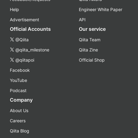
Help
Engineer White Paper
Advertisement
API
Official Accounts
Our service
@Qiita
Qiita Team
@qiita_milestone
Qiita Zine
@qiitapoi
Official Shop
Facebook
YouTube
Podcast
Company
About Us
Careers
Qiita Blog