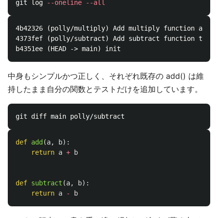
git log 
--oneline
--all
4b42326 (polly/multiply) Add multiply function and t
4373fef (polly/subtract) Add subtract function to ca
中身もシンプルかつ正しく、それぞれ既存の add() は維
持したまま自分の関数とテストだけを追加しています。
def
add
(
a
,
b
):
return
a
+
b
def
subtract
(
a
,
b
):
return
a
-
b