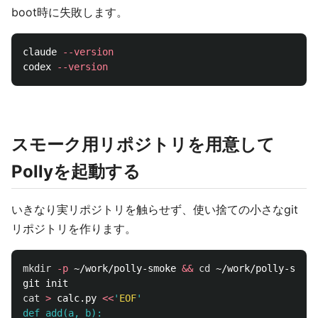
boot時に失敗します。
claude 
--version
codex 
--version
スモーク用リポジトリを用意して
Pollyを起動する
いきなり実リポジトリを触らせず、使い捨ての小さなgit
リポジトリを作ります。
mkdir
-p
 ~/work/polly-smoke 
&&
cd
 ~/work/polly-smoke

cat
>
 calc.py 
<<
'
EOF
'

def add(a, b):
