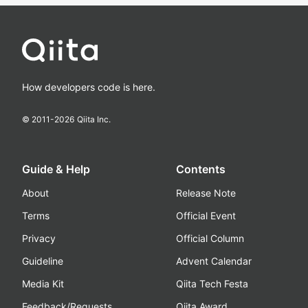
How developers code is here.
© 2011-
2026
Qiita Inc.
Guide & Help
Contents
About
Release Note
Terms
Official Event
Privacy
Official Column
Guideline
Advent Calendar
Media Kit
Qiita Tech Festa
Feedback/Requests
Qiita Award