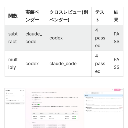
実装ベ
クロスレビュー(別
テス
結
関数
ンダー
ベンダー)
ト
果
4
subt
claude_
PA
codex
pass
ract
code
SS
ed
4
mult
PA
codex
claude_code
pass
iply
SS
ed