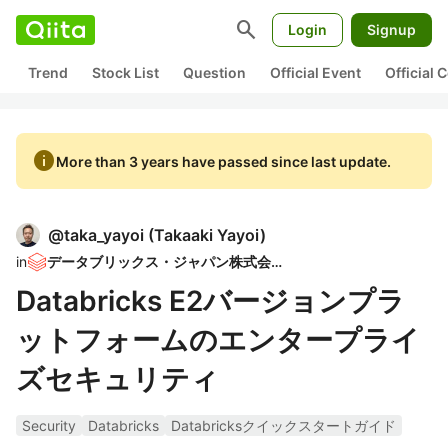
search
Login
Signup
Trend
Stock List
Question
Official Event
Official
info
More than 3 years have passed since last update.
@
taka_yayoi
(
Takaaki Yayoi
)
in
データブリックス・ジャパン株式会社
Databricks E2バージョンプラ
ットフォームのエンタープライ
ズセキュリティ
Security
Databricks
Databricksクイックスタートガイド