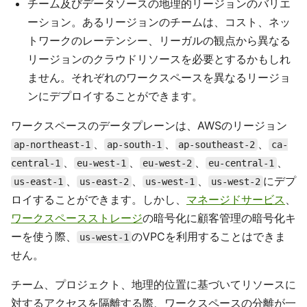
チーム及びデータソースの地理的リージョンのバリエ
ーション。あるリージョンのチームは、コスト、ネッ
トワークのレーテンシー、リーガルの観点から異なる
リージョンのクラウドリソースを必要とするかもしれ
ません。それぞれのワークスペースを異なるリージョ
ンにデプロイすることができます。
ワークスペースのデータプレーンは、AWSのリージョン
、
、
、
ap-northeast-1
ap-south-1
ap-southeast-2
ca-
、
、
、
、
central-1
eu-west-1
eu-west-2
eu-central-1
、
、
、
にデプ
us-east-1
us-east-2
us-west-1
us-west-2
ロイすることができます。しかし、
マネージドサービス
、
ワークスペースストレージ
の暗号化に顧客管理の暗号化キ
ーを使う際、
のVPCを利用することはできま
us-west-1
せん。
チーム、プロジェクト、地理的位置に基づいてリソースに
対するアクセスを隔離する際、ワークスペースの分離が一