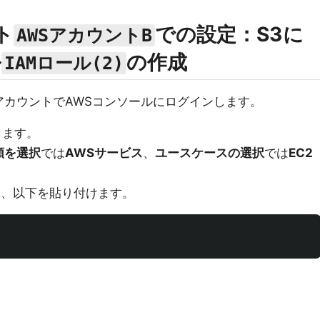
ト
での設定：S3に
AWSアカウントB
ル
の作成
IAMロール(2)
アカウントでAWSコンソールにログインします。
します。
類を選択
では
AWSサービス
、
ユースケースの選択
では
EC2
き、以下を貼り付けます。