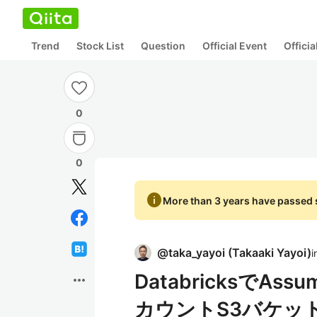
Trend
Stock List
Question
Official Event
Offici
0
0
info
More than 3 years have passed s
@
taka_yayoi
(
Takaaki Yayoi
)
i
DatabricksでA
more_horiz
カウントS3バケッ