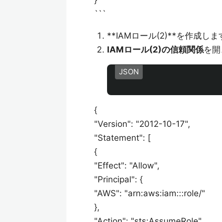
}
```
**IAMロール(2)**を作成し
IAMロール(2)の信頼関係
を開
JSON
{
"Version": "2012-10-17",
"Statement": [
{
"Effect": "Allow",
"Principal": {
"AWS": "arn:aws:iam:::role/"
},
"Action": "sts:AssumeRole",