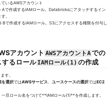
在しているAWSアカウント
トAで作成するIAMロール。Databricksにアタッチするイン
ます。
ントBで作成するIAMロール。S3にアクセスする権限を付与
のAWSアカウント
での
AWSアカウントA
スするロール
の作成
IAMロール(1)
します。
類を選択
では
AWSサービス
、
ユースケースの選択
では
EC2
旦ロール名をつけて**IAMロール(1)**を作成します。