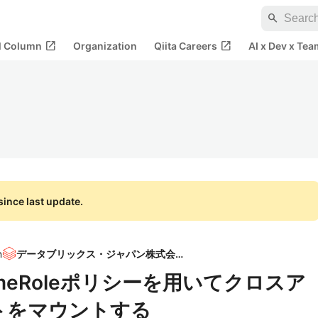
search
open_in_new
open_in_new
al Column
Organization
Qiita Careers
AI x Dev x Tea
ince last update.
n
データブリックス・ジャパン株式会社
ssumeRoleポリシーを用いてクロスア
トをマウントする