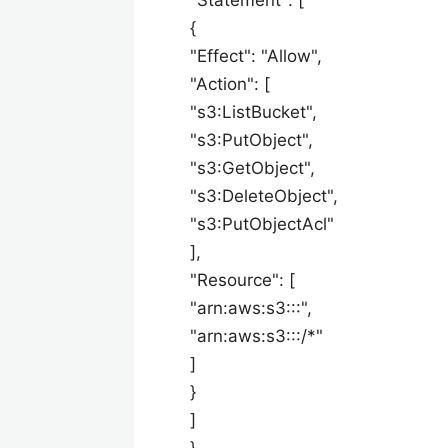
"Statement": [
{
"Effect": "Allow",
"Action": [
"s3:ListBucket",
"s3:PutObject",
"s3:GetObject",
"s3:DeleteObject",
"s3:PutObjectAcl"
],
"Resource": [
"arn:aws:s3:::",
"arn:aws:s3:::/*"
]
}
]