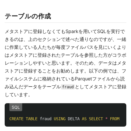
テーブルの作成
メタストアに登録しなくてもSparkを用いてSQLを実行で
きるのは、上のセクションで述べた通りなのですが、一緒
に作業している人たちが毎度ファイルパスを見にいくより
はメタストアに登録されたテーブルを参照した方がコラボ
レーションしやすいと思います。そのため、データはメタ
ストアに登録することをお勧めします。以下の例では、フ
ァイルシステムに格納されているParquetファイルから読
み込んだデータをテーブル
としてメタストアに登録
fraud
しています。
SQL
CREATE
TABLE
fraud
USING
DELTA
AS
SELECT
*
FROM
parq