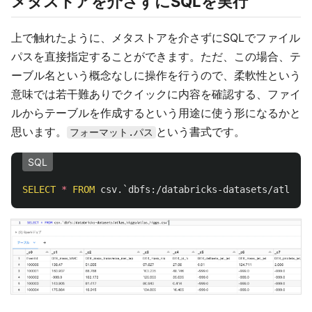
メタストアを介さずにSQLを実行
上で触れたように、メタストアを介さずにSQLでファイル
パスを直接指定することができます。ただ、この場合、テ
ーブル名という概念なしに操作を行うので、柔軟性という
意味では若干難ありでクイックに内容を確認する、ファイ
ルからテーブルを作成するという用途に使う形になるかと
思います。
という書式です。
フォーマット.パス
SQL
SELECT
*
FROM
csv
.
`dbfs:/databricks-datasets/atlas_h