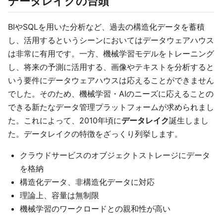
データレイクの台頭
BIやSQLを用いた分析など、過去の構造化データを蓄積
し、活用するというシーンにおいてはデータウェアハウス
は非常に有用です。一方、機械学習モデルをトレーニング
し、将来の予測に活用する、画像やテキストを分析すると
いう要件にデータウェアハウスは応えることができません
でした。そのため、機械学習・AIのニーズに応えることの
できる新たなデータ管理プラットフォームが求められまし
た。これによって、2010年頃に
データレイク
誕生しまし
た。データレイクの特徴をざっくり列挙します。
クラウドサービスのオブジェクトストレージにデータ
を格納
構造化データ、非構造化データに対応
理論上、容量は無制限
機械学習のワークロードとの親和性が高い