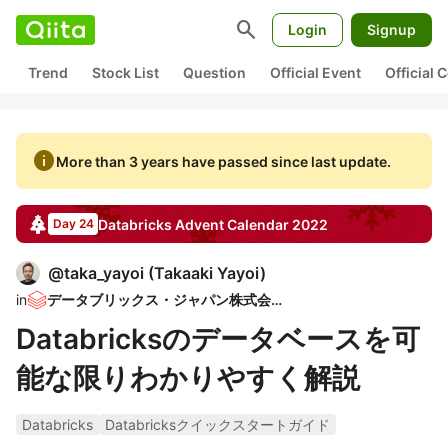
search
Login
Signup
Trend
Stock List
Question
Official Event
Official
info
More than 3 years have passed since last update.
Databricks
Advent Calendar
2022
Day 24
@
taka_yayoi
(
Takaaki Yayoi
)
in
データブリックス・ジャパン株式会社
Databricksのデータベースを可
能な限りわかりやすく解説
Databricks
Databricksクイックスタートガイド