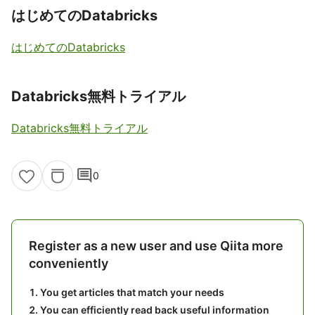
はじめてのDatabricks
はじめてのDatabricks
Databricks無料トライアル
Databricks無料トライアル
comment
0
Register as a new user and use Qiita more
conveniently
You get articles that match your needs
You can efficiently read back useful information