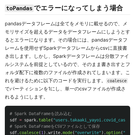
でエラーになってしまう場合
toPandas
pandasデータフレームは全てをメモリに載せるので、メ
モリサイズを超えるデータをデータフレームにしようとす
るとエラーになります。その場合には、pandasデータフ
レームを使用せずSparkデータフレームからcsvに直接書
き出します。しかし、Sparkデータフレームは分散ファイ
ルシステムを前提としているので、そのまま書き出すとフ
ォルダ配下に複数のファイルが作成されてしまいます。こ
れを避けるために以下のコードを実行します。
coalesce
でパーティションを1にし、単一のcsvファイルが作成さ
れるようにします。
sdf
=
spark
.
table
(
"
users.takaaki_yayoi.covid_cases
"
)
sdf
.
coalesce
(
1
).
write
.
mode
(
"
overwrite
"
).
option
(
"
head