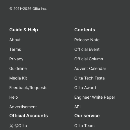
© 2011-
2026
Qiita Inc.
Guide & Help
Contents
About
Release Note
Terms
Official Event
Privacy
Official Column
Guideline
Advent Calendar
Media Kit
Qiita Tech Festa
Feedback/Requests
Qiita Award
Help
Engineer White Paper
Advertisement
API
Official Accounts
Our service
@Qiita
Qiita Team