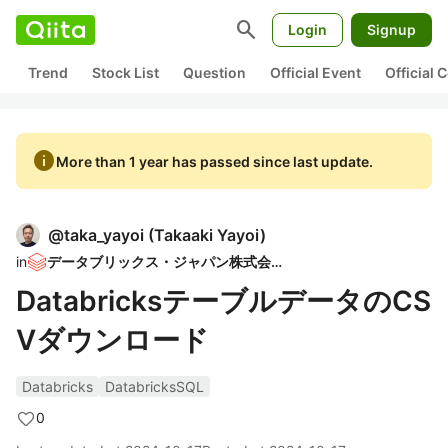
search
Login
Signup
Trend
Stock List
Question
Official Event
Official
info
More than 1 year has passed since last update.
@
taka_yayoi
(
Takaaki Yayoi
)
in
データブリックス・ジャパン株式会社
DatabricksテーブルデータのCS
Vダウンロード
Databricks
DatabricksSQL
0