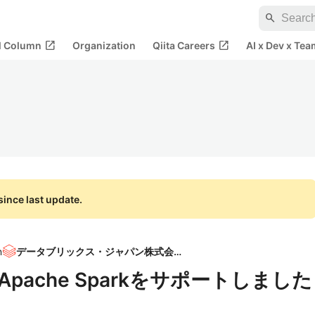
search
open_in_new
open_in_new
al Column
Organization
Qiita Careers
AI x Dev x Tea
ince last update.
n
データブリックス・ジャパン株式会社
ingがApache Sparkをサポートしました