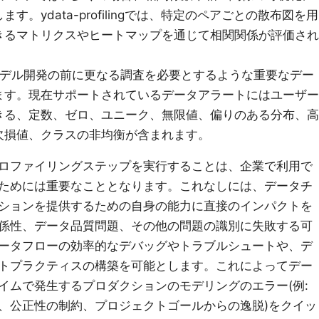
。ydata-profilingでは、特定のペアごとの散布図を用
きるマトリクスやヒートマップを通じて相関関係が評価され
デル開発の前に更なる調査を必要とするような重要なデー
ます。現在サポートされているデータアラートにはユーザー
きる、定数、ゼロ、ユニーク、無限値、偏りのある分布、高
欠損値、クラスの非均衡が含まれます。
ロファイリングステップを実行することは、企業で利用で
ためには重要なこととなります。これなしには、データチ
ションを提供するための自身の能力に直接のインパクトを
係性、データ品質問題、その他の問題の識別に失敗する可
ータフローの効率的なデバッグやトラブルシュートや、デ
トプラクティスの構築を可能とします。これによってデー
イムで発生するプロダクションのモデリングのエラー(例:
、公正性の制約、プロジェクトゴールからの逸脱)をクイッ