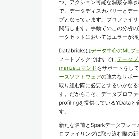
つ、アクション可能な洞察を導き
で、データディスカバリーとデー
プとなっています。プロファイリ
関与します。手動でのこの分析の
ータセットにおいてはエラーが混
Databricksは
データ中心のMLプ
ノートブックではすでに
データプ
marizeコマンド
をサポートをしてい
ースソフトウェア
の強力なサポー
取り組む際に必要とするいかなる
す。だからこそ、データプロファイ
profilingを提供しているY
す。
新たな名前とSparkデータフレーム
ロファイリングに取り込む際の新たな