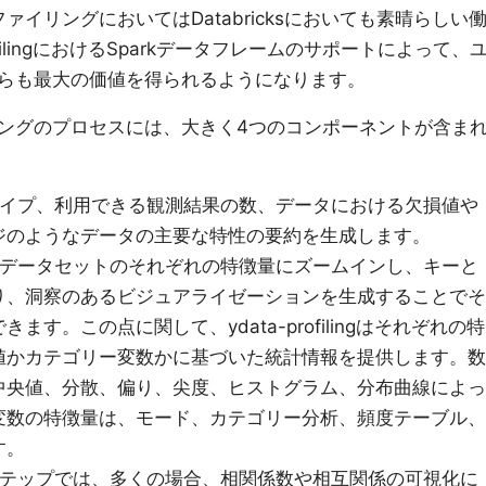
ファイリングにおいてはDatabricksにおいても素晴らしい
ofilingにおけるSparkデータフレームのサポートによって、
らも最大の価値を得られるようになります。
ングのプロセスには、大きく4つのコンポーネントが含ま
イプ、利用できる観測結果の数、データにおける欠損値や
ジのようなデータの主要な特性の要約を生成します。
データセットのそれぞれの特徴量にズームインし、キーと
り、洞察のあるビジュアライゼーションを生成することでそ
す。この点に関して、ydata-profilingはそれぞれの特
値かカテゴリー変数かに基づいた統計情報を提供します。数
中央値、分散、偏り、尖度、ヒストグラム、分布曲線によっ
変数の特徴量は、モード、カテゴリー分析、頻度テーブル、
す。
テップでは、多くの場合、相関係数や相互関係の可視化に