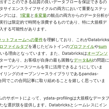
出すことのできる品質の良いデータフローを保証できるの
タサイエンスライフサイクルの両方において重要なステッ
ングには、
1変量
と
多変量
の観点の両方からのデータ分析が
実行は限定的で時間を浪費するものであり、特に大規模デ
入する可能性があります。
ラットフォームへの要件
を理解しており、これがDatabrick
ロファイルタブ
を通じたビルトインの
プロファイル
や
sum
る理由となっています。また、Databricksは
オープンソ
ターであり、お客様が自身の最も困難な
データ&AI
の問題
オープンソースツールを常に活用できるようにしていま
リングのオープンソースライブラリであるpandas-
Dataと合同でこの合同記事に取り組めることを嬉しく思っていま
のサポートによって、ydata-profilingは大規模なデータ
選択肢を提供します。Databricksとシームレスにイン