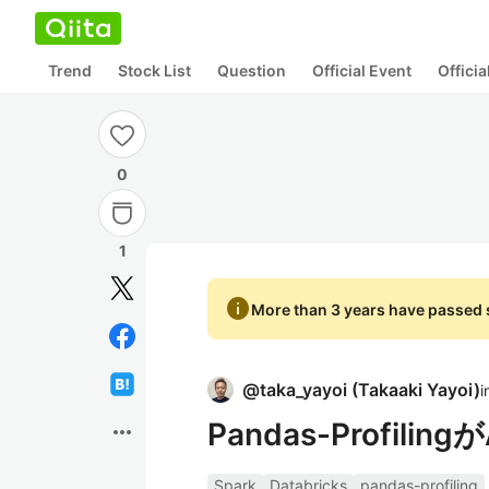
Trend
Stock List
Question
Official Event
Offici
0
1
info
More than 3 years have passed s
@
taka_yayoi
(
Takaaki Yayoi
)
i
Pandas-Profil
more_horiz
Spark
Databricks
pandas-profiling