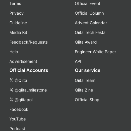
Terms
Official Event
Privacy
Official Column
Guideline
Advent Calendar
Media Kit
Qiita Tech Festa
Feedback/Requests
Qiita Award
Help
Engineer White Paper
Advertisement
API
Official Accounts
Our service
@Qiita
Qiita Team
@qiita_milestone
Qiita Zine
@qiitapoi
Official Shop
Facebook
YouTube
Podcast