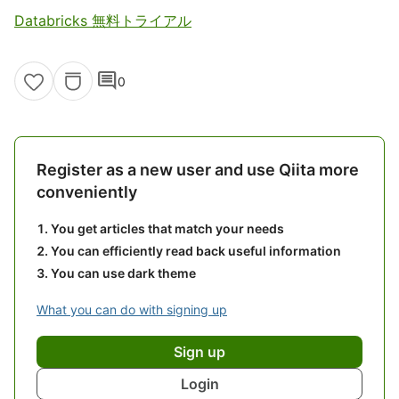
Databricks 無料トライアル
comment
0
Register as a new user and use Qiita more
conveniently
You get articles that match your needs
You can efficiently read back useful information
You can use dark theme
What you can do with signing up
Sign up
Login