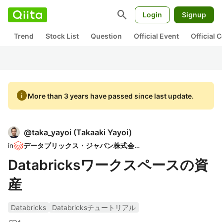
search
Login
Signup
Trend
Stock List
Question
Official Event
Official
info
More than 3 years have passed since last update.
@
taka_yayoi
(
Takaaki Yayoi
)
in
データブリックス・ジャパン株式会社
Databricksワークスペースの資
産
Databricks
Databricksチュートリアル