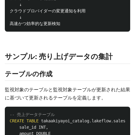
    ↓

クラウドプロバイダーの変更通知を利用

    ↓

サンプル: 売り上げデータの集計
テーブルの作成
監視対象のテーブルと監視対象テーブルが更新された結果
に基づいて更新されるテーブルを定義します。
-- 売上データテーブル
CREATE
TABLE
takaakiyayoi_catalog
.
lakeflow
.
sales_raw
sale_id
INT
,
amount
DOUBLE