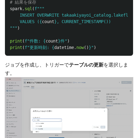
spark
.
sql
(
f
"""
    INSERT OVERWRITE takaakiyayoi_catalog.lakeflow.s
    VALUES (
{
count
}
"""
)
print
(
f
"
件数: 
{
count
}
件
"
)
print
(
f
"
更新時刻: 
{
datetime
.
now
()
}
"
)
ジョブを作成し、トリガーで
テーブルの更新
を選択しま
す。