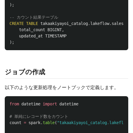
);
-- カウント結果テーブル
CREATE
TABLE
takaakiyayoi_catalog
.
lakeflow
.
sales_cou
total_count
BIGINT
,
updated_at
TIMESTAMP
);
ジョブの作成
以下のような更新処理をノートブックで定義します。
from
datetime
import
datetime
count
=
spark
.
table
(
"
takaakiyayoi_catalog.lakeflow.