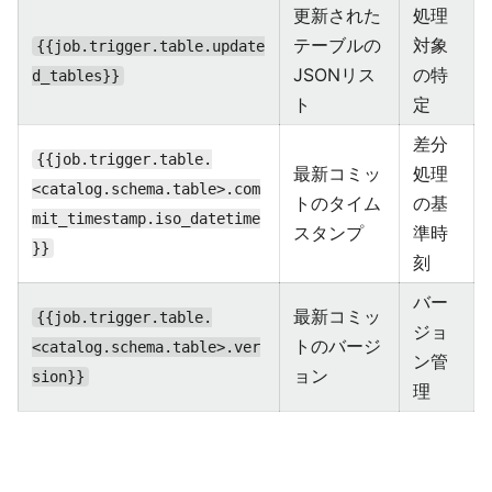
更新された
処理
テーブルの
対象
{{job.trigger.table.update
JSONリス
の特
d_tables}}
ト
定
差分
{{job.trigger.table.
最新コミッ
処理
<catalog.schema.table>.com
トのタイム
の基
mit_timestamp.iso_datetime
スタンプ
準時
}}
刻
バー
最新コミッ
{{job.trigger.table.
ジョ
トのバージ
<catalog.schema.table>.ver
ン管
ョン
sion}}
理