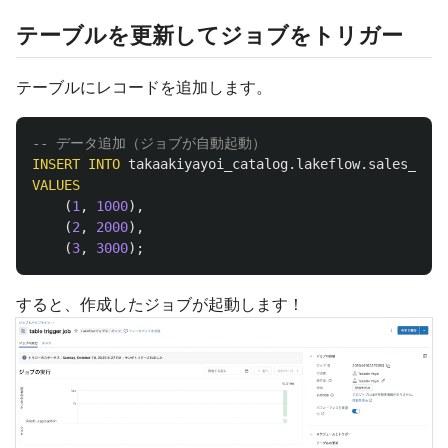
テーブルを更新してジョブをトリガー
テーブルにレコードを追加します。
-- データ追加（ジョブが自動起動）
INSERT
INTO
takaakiyayoi_catalog
.
lakeflow
.
sales_raw
VALUES
(
1
,
1000
),
(
2
,
2000
),
(
3
,
3000
);
すると、作成したジョブが起動します！