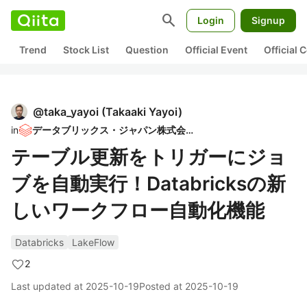
search
Login
Signup
Trend
Stock List
Question
Official Event
Official
@
taka_yayoi
(
Takaaki Yayoi
)
in
データブリックス・ジャパン株式会社
テーブル更新をトリガーにジョ
ブを自動実行！Databricksの新
しいワークフロー自動化機能
Databricks
LakeFlow
2
Last updated at
2025-10-19
Posted at
2025-10-19