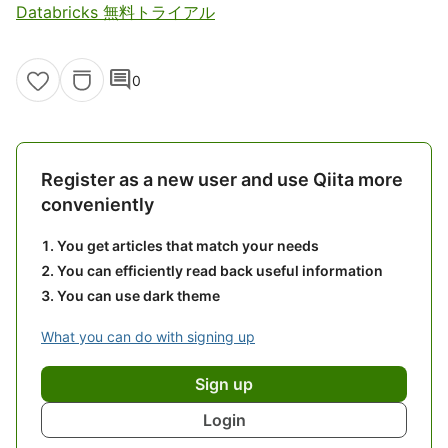
Databricks 無料トライアル
comment
0
Register as a new user and use Qiita more
conveniently
You get articles that match your needs
You can efficiently read back useful information
You can use dark theme
What you can do with signing up
Sign up
Login