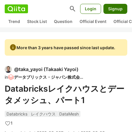
search
Login
Signup
Trend
Stock List
Question
Official Event
Official
info
More than 3 years have passed since last update.
@
taka_yayoi
(
Takaaki Yayoi
)
in
データブリックス・ジャパン株式会社
Databricksレイクハウスとデー
タメッシュ、パート1
Databricks
レイクハウス
DataMesh
1