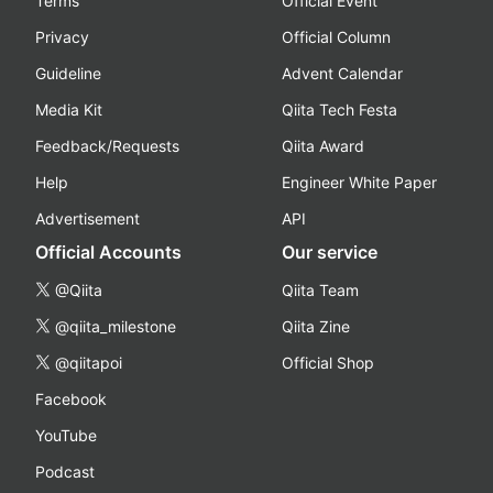
Terms
Official Event
Privacy
Official Column
Guideline
Advent Calendar
Media Kit
Qiita Tech Festa
Feedback/Requests
Qiita Award
Help
Engineer White Paper
Advertisement
API
Official Accounts
Our service
@Qiita
Qiita Team
@qiita_milestone
Qiita Zine
@qiitapoi
Official Shop
Facebook
YouTube
Podcast