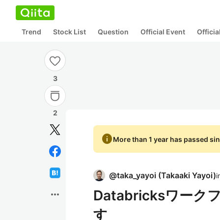
Trend
Stock List
Question
Official Event
Offici
3
2
info
More than 1 year has passed sin
@
taka_yayoi
(
Takaaki Yayoi
)
i
Databricksワー
more_horiz
す