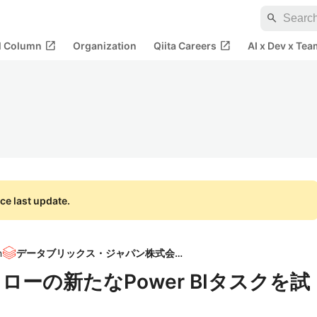
search
open_in_new
open_in_new
al Column
Organization
Qiita Careers
AI x Dev x Tea
ce last update.
n
データブリックス・ジャパン株式会社
クフローの新たなPower BIタスクを試