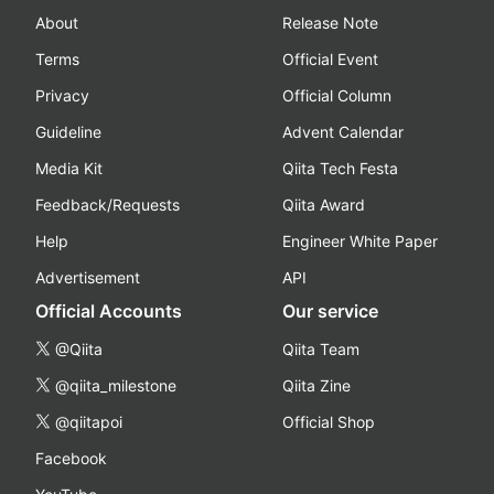
About
Release Note
Terms
Official Event
Privacy
Official Column
Guideline
Advent Calendar
Media Kit
Qiita Tech Festa
Feedback/Requests
Qiita Award
Help
Engineer White Paper
Advertisement
API
Official Accounts
Our service
@Qiita
Qiita Team
@qiita_milestone
Qiita Zine
@qiitapoi
Official Shop
Facebook