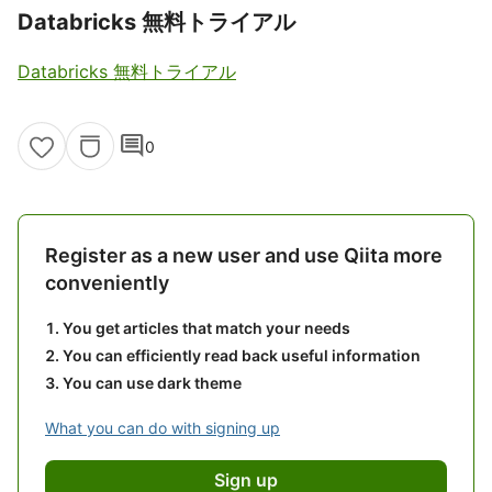
Databricks 無料トライアル
Databricks 無料トライアル
comment
0
Register as a new user and use Qiita more
conveniently
You get articles that match your needs
You can efficiently read back useful information
You can use dark theme
What you can do with signing up
Sign up