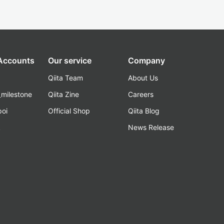
 Accounts
Our service
Company
Qiita Team
About Us
_milestone
Qiita Zine
Careers
poi
Official Shop
Qiita Blog
k
News Release