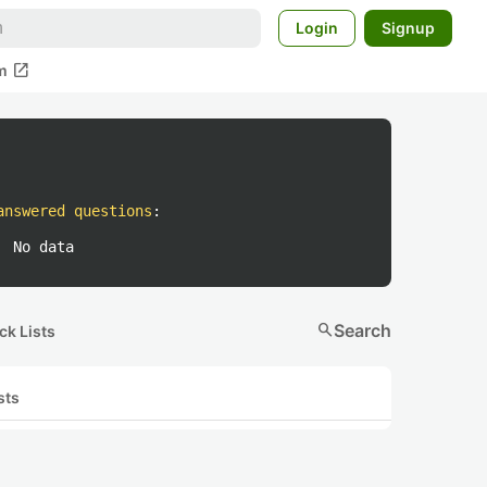
Login
Signup
open_in_new
m
answered questions
:
No data
search
Search
ck Lists
sts