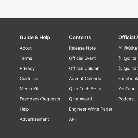
Guide & Help
Contents
Official
About
Release Note
@Qiita
Terms
Official Event
@qiita
Privacy
Official Column
@qiita
Guideline
Advent Calendar
Faceboo
Media Kit
Qiita Tech Festa
YouTube
Feedback/Requests
Qiita Award
Podcast
Help
Engineer White Paper
Advertisement
API