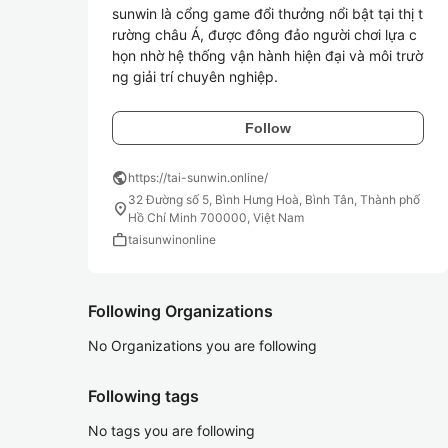
sunwin là cổng game đổi thưởng nổi bật tại thị t
rường châu Á, được đông đảo người chơi lựa c
họn nhờ hệ thống vận hành hiện đại và môi trườ
ng giải trí chuyên nghiệp.
Follow
public
https://tai-sunwin.online/
32 Đường số 5, Bình Hưng Hoà, Bình Tân, Thành phố
location_on
Hồ Chí Minh 700000, Việt Nam
work
taisunwinonline
Following Organizations
No Organizations you are following
Following tags
No tags you are following