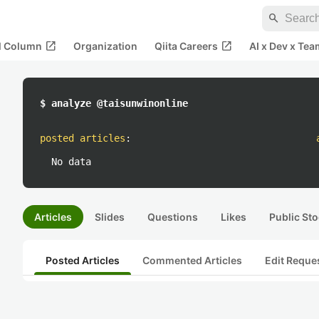
search
open_in_new
open_in_new
al Column
Organization
Qiita Careers
AI x Dev x Tea
$ analyze @taisunwinonline
posted articles
:
No data
Articles
Slides
Questions
Likes
Public Sto
Posted Articles
Commented Articles
Edit Reque