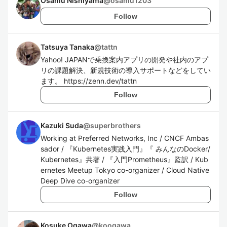
Osamu Nishiyama
@
osamu1203
Follow
Tatsuya Tanaka
@
tattn
Yahoo! JAPANで乗換案内アプリの開発や社内のアプ
リの課題解決、新規技術の導入サポートなどをしてい
ます。 https://zenn.dev/tattn
Follow
Kazuki Suda
@
superbrothers
Working at Preferred Networks, Inc / CNCF Ambas
sador / 『Kubernetes実践入門』『 みんなのDocker/
Kubernetes』共著 / 『入門Prometheus』監訳 / Kub
ernetes Meetup Tokyo co-organizer / Cloud Native
Deep Dive co-organizer
Follow
Kosuke Ogawa
@
koogawa