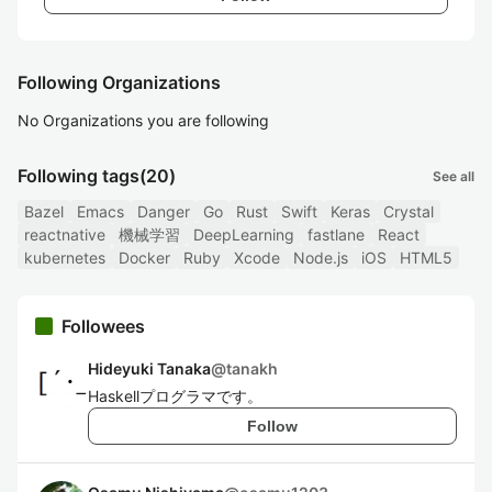
Following Organizations
No Organizations you are following
Following tags
(20)
See all
Bazel
Emacs
Danger
Go
Rust
Swift
Keras
Crystal
reactnative
機械学習
DeepLearning
fastlane
React
kubernetes
Docker
Ruby
Xcode
Node.js
iOS
HTML5
Followees
Hideyuki Tanaka
@
tanakh
Haskellプログラマです。
Follow