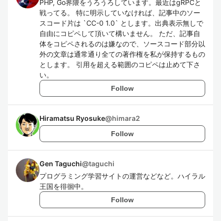
PHP, Go界隈をうろうろしています。最近はgRPCと
戦ってる。 特に明示していなければ、記事中のソー
スコード片は `CC-0 1.0` とします。出典表示無しで
自由にコピペして頂いて構いません。 ただ、記事自
体をコピペされるのは嫌なので、ソースコード部分以
外の文章は通常通り全ての著作権を私が保持するもの
とします。 引用を超える範囲のコピペは止めて下さ
い。
Follow
Hiramatsu Ryosuke
@
himara2
Follow
Gen Taguchi
@
taguchi
プログラミング学習サイトの運営などなど。ハイラル
王国を徘徊中。
Follow