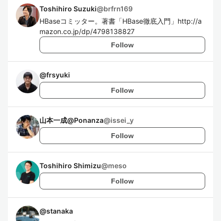
Toshihiro Suzuki
@
brfrn169
HBaseコミッター。著書「HBase徹底入門」http://a
mazon.co.jp/dp/4798138827
Follow
@
frsyuki
Follow
山本一成@Ponanza
@
issei_y
Follow
Toshihiro Shimizu
@
meso
Follow
@
stanaka