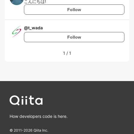
こんにちは!
Follow
@
t_wada
Follow
1
/
1
How developers code is here.
© 2011-
2026
Qiita Inc.