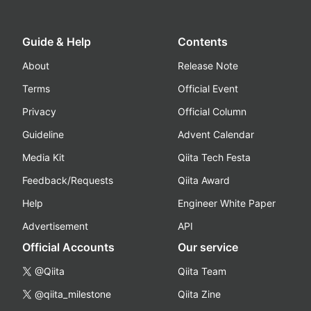
Guide & Help
Contents
About
Release Note
Terms
Official Event
Privacy
Official Column
Guideline
Advent Calendar
Media Kit
Qiita Tech Festa
Feedback/Requests
Qiita Award
Help
Engineer White Paper
Advertisement
API
Official Accounts
Our service
@Qiita
Qiita Team
@qiita_milestone
Qiita Zine