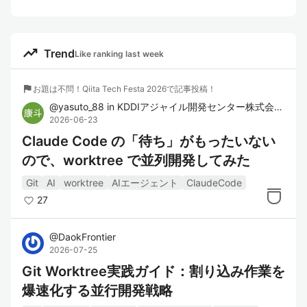
trending_up
Trend
Like ranking last week
flag
お題は不問！Qiita Tech Festa 2026で記事投稿！
@
yasuto_88
in
KDDIアジャイル開発センター株式会社
2026-06-23
Claude Code の「待ち」がもったいない
ので、worktree で並列開発してみた
Git
AI
worktree
AIエージェント
ClaudeCode
27
@
DaokFrontier
2026-07-25
Git Worktree実践ガイド：割り込み作業を
爆速化する並行開発戦略