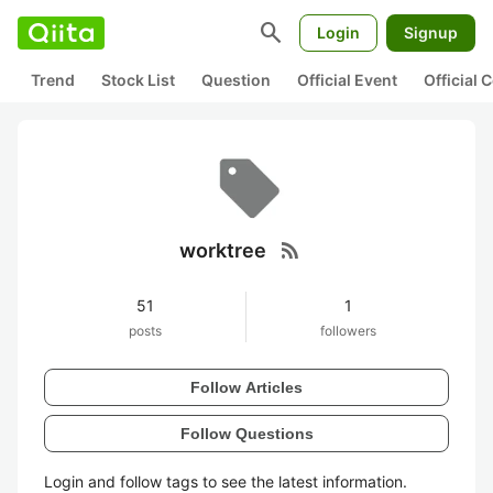
search
Login
Signup
Trend
Stock List
Question
Official Event
Official
rss_feed
worktree
51
1
posts
followers
Follow Articles
Follow Questions
Login and follow tags to see the latest information.