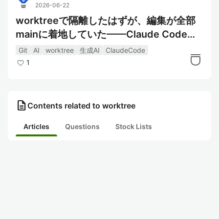
2026-06-22
worktreeで隔離したはずが、編集が全部
mainに着地していた——Claude Codeの
静かなデータ消失(起票#70069)
Git
AI
worktree
生成AI
ClaudeCode
1
description
Contents related to worktree
Articles
Questions
Stock Lists