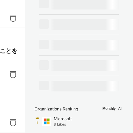
。
きことを
Organizations Ranking
Monthly
All
Microsoft
1
8
Likes