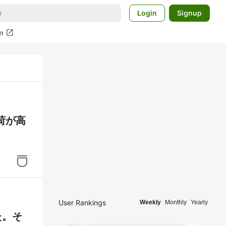
Login
Signup
open_in_new
m
負荷が高
User Rankings
Weekly
Monthly
Yearly
た。そ