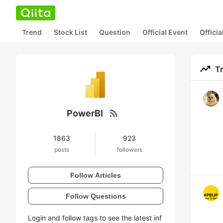
Trend
Stock List
Question
Official Event
Offici
trending_up
T
rss_feed
PowerBI
1863
923
posts
followers
Follow Articles
Follow Questions
Login and follow tags to see the latest inf