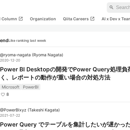
search
open_in_new
open_in_new
al Column
Organization
Qiita Careers
AI x Dev x Tea
rend
Like ranking last week
@
ryoma-nagata
(
Ryoma Nagata
)
2020-12-20
Power BI Desktopの開発でPower Query処理
く、レポートの動作が重い場合の対処方法
Microsoft
PowerBI
8
@
PowerBIxyz
(
Takeshi Kagata
)
2021-07-22
Power Query でテーブルを集計したいが遅かっ