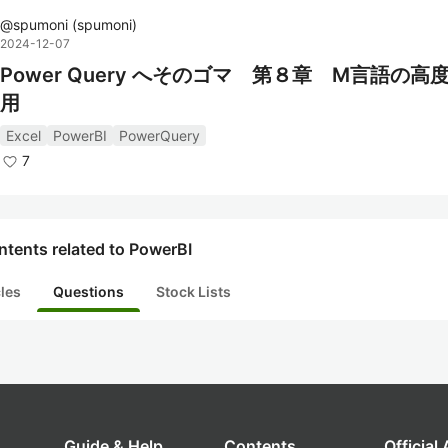
@
spumoni
(
spumoni
)
2024-12-07
Power Query へそのゴマ 第８章 M言語の高
用
Excel
PowerBI
PowerQuery
7
tents related to PowerBI
cles
Questions
Stock Lists
Guide & Help
Contents
Official