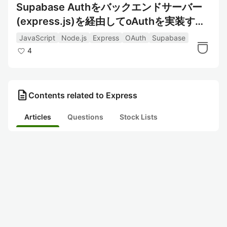
Supabase Authをバックエンドサーバー
(express.js)を経由してoAuthを実装する
方法
JavaScript
Node.js
Express
OAuth
Supabase
4
description
Contents related to Express
Articles
Questions
Stock Lists