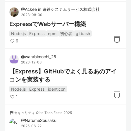
@
Ackee
in
遠鉄システムサービス株式会社
2023-08-30
ExpressでWebサーバー構築
Node.js
Express
npm
初心者
gitbash
9
@
warabimochi_26
2023-12-08
【Express】GitHubでよく見るあのアイ
コンを実装する
Node.js
Express
identicon
1
flag
セキュリティ Qiita Tech Festa 2025
@
NatumeSousaku
2025-06-22