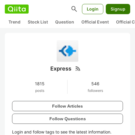
search
Login
Signup
Trend
Stock List
Question
Official Event
Official
rss_feed
Express
1815
546
posts
followers
Follow Articles
Follow Questions
Login and follow tags to see the latest information.