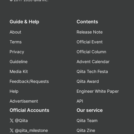
Guide & Help
Contents
About
Release Note
Terms
Official Event
Privacy
Official Column
Guideline
Advent Calendar
Media Kit
Qiita Tech Festa
Feedback/Requests
Qiita Award
Help
Engineer White Paper
Advertisement
API
Official Accounts
Our service
@Qiita
Qiita Team
@qiita_milestone
Qiita Zine