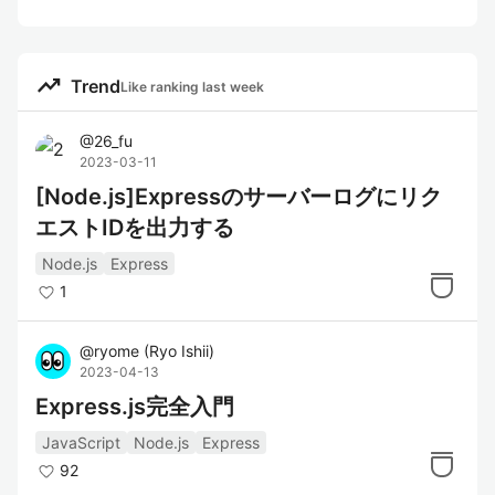
trending_up
Trend
Like ranking last week
@
26_fu
2023-03-11
[Node.js]Expressのサーバーログにリク
エストIDを出力する
Node.js
Express
1
@
ryome
(
Ryo Ishii
)
2023-04-13
Express.js完全入門
JavaScript
Node.js
Express
92