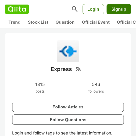
search
Login
Signup
Trend
Stock List
Question
Official Event
Official
rss_feed
Express
1815
546
posts
followers
Follow Articles
Follow Questions
Login and follow tags to see the latest information.