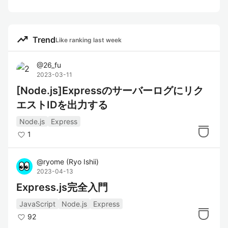
trending_up
Trend
Like ranking last week
@
26_fu
2023-03-11
[Node.js]Expressのサーバーログにリク
エストIDを出力する
Node.js
Express
1
@
ryome
(
Ryo Ishii
)
2023-04-13
Express.js完全入門
JavaScript
Node.js
Express
92