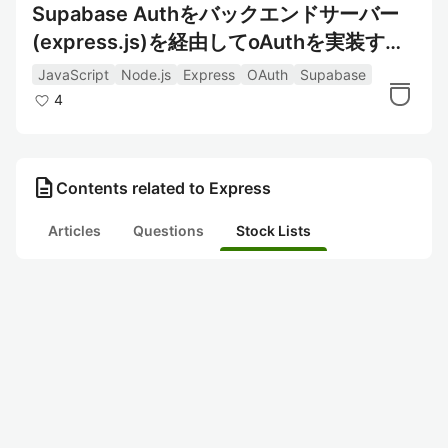
Supabase Authをバックエンドサーバー
(express.js)を経由してoAuthを実装する
方法
JavaScript
Node.js
Express
OAuth
Supabase
4
description
Contents related to Express
Articles
Questions
Stock Lists