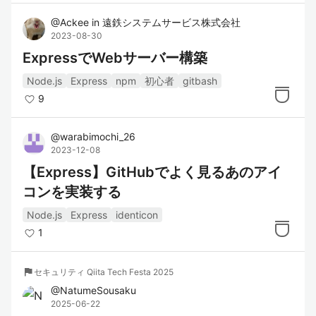
@
Ackee
in
遠鉄システムサービス株式会社
2023-08-30
ExpressでWebサーバー構築
Node.js
Express
npm
初心者
gitbash
9
@
warabimochi_26
2023-12-08
【Express】GitHubでよく見るあのアイ
コンを実装する
Node.js
Express
identicon
1
flag
セキュリティ Qiita Tech Festa 2025
@
NatumeSousaku
2025-06-22