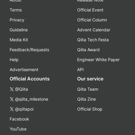
Terms
Official Event
Privacy
Official Column
Guideline
Advent Calendar
Media Kit
Qiita Tech Festa
Feedback/Requests
Qiita Award
Help
Engineer White Paper
Advertisement
API
Official Accounts
Our service
@Qiita
Qiita Team
@qiita_milestone
Qiita Zine
@qiitapoi
Official Shop
Facebook
YouTube