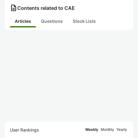
description
Contents related to CAE
Articles
Questions
Stock Lists
User Rankings
Weekly
Monthly
Yearly