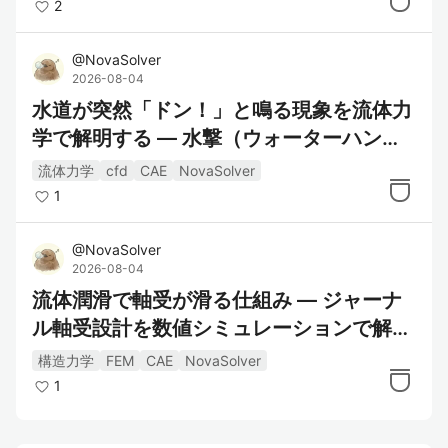
2
@
NovaSolver
2026-08-04
水道が突然「ドン！」と鳴る現象を流体力
学で解明する — 水撃（ウォーターハンマ
ー）解析シミュレーター入門
流体力学
cfd
CAE
NovaSolver
1
@
NovaSolver
2026-08-04
流体潤滑で軸受が滑る仕組み — ジャーナ
ル軸受設計を数値シミュレーションで解き
明かす
構造力学
FEM
CAE
NovaSolver
1