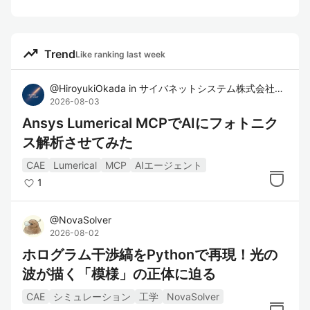
trending_up
Trend
Like ranking last week
@
HiroyukiOkada
in
サイバネットシステム株式会社 オプティカル技術部
2026-08-03
Ansys Lumerical MCPでAIにフォトニク
ス解析させてみた
CAE
Lumerical
MCP
AIエージェント
1
@
NovaSolver
2026-08-02
ホログラム干渉縞をPythonで再現！光の
波が描く「模様」の正体に迫る
CAE
シミュレーション
工学
NovaSolver