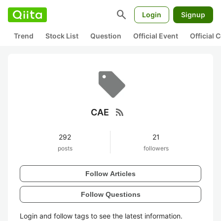
search
Login
Signup
Trend
Stock List
Question
Official Event
Official
rss_feed
CAE
292
21
posts
followers
Follow Articles
Follow Questions
Login and follow tags to see the latest information.