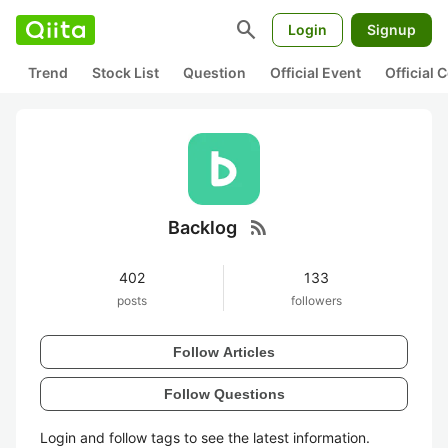
search
Login
Signup
Trend
Stock List
Question
Official Event
Official
rss_feed
Backlog
402
133
posts
followers
Follow Articles
Follow Questions
Login and follow tags to see the latest information.