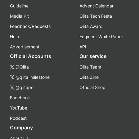
Guideline
Advent Calendar
Media Kit
Qiita Tech Festa
Feedback/Requests
Qiita Award
Help
Engineer White Paper
Advertisement
API
Official Accounts
Our service
@Qiita
Qiita Team
@qiita_milestone
Qiita Zine
@qiitapoi
Official Shop
Facebook
YouTube
Podcast
Company
About Us