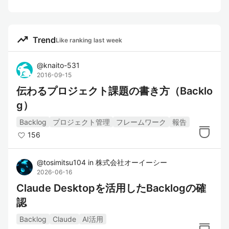
trending_up
Trend
Like ranking last week
@
knaito-531
2016-09-15
伝わるプロジェクト課題の書き方（Backlo
g）
Backlog
プロジェクト管理
フレームワーク
報告
156
@
tosimitsu104
in
株式会社オーイーシー
2026-06-16
Claude Desktopを活用したBacklogの確
認
Backlog
Claude
AI活用