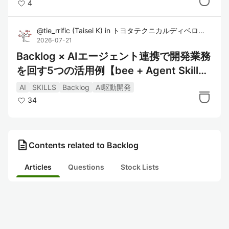
4
@
tie_rrific
(
Taisei K
)
in
トヨタテクニカルディベロップメント株式会社
2026-07-21
Backlog × AIエージェント連携で開発業務
を回す5つの活用例【bee + Agent Skill
s】
AI
SKILLS
Backlog
AI駆動開発
34
description
Contents related to Backlog
Articles
Questions
Stock Lists