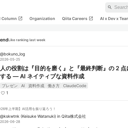
search
open_in_new
open_in_new
al Column
Organization
Qiita Careers
AI x Dev x Tea
rend
Like ranking last week
@
bokuno_log
2026-05-25
人の役割は『目的を磨く』と『最終判断』の 2 点
する — AI ネイティブな資料作成
プレゼン
AI
資料作成
働き方
ClaudeCode
1
026年上半期】AI活用を振り返ろう！
@
kskwtnk
(
Keisuke Watanuki
)
in
Qiita株式会社
2026-06-28