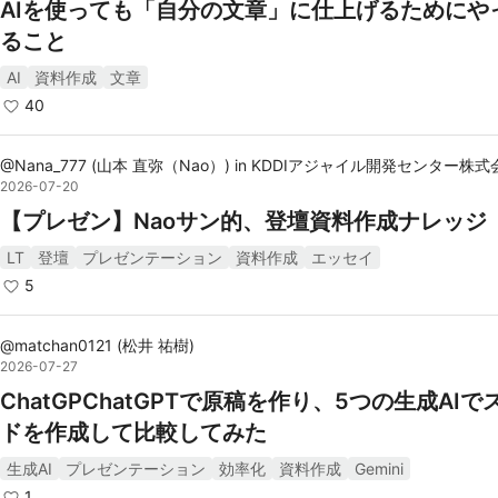
AIを使っても「自分の文章」に仕上げるためにや
ること
AI
資料作成
文章
40
@
Nana_777
(
山本 直弥（Nao）
)
in
KDDIアジャイル開発センター株式
2026-07-20
【プレゼン】Naoサン的、登壇資料作成ナレッジ【
LT
登壇
プレゼンテーション
資料作成
エッセイ
5
@
matchan0121
(
松井 祐樹
)
2026-07-27
ChatGPChatGPTで原稿を作り、5つの生成AIで
ドを作成して比較してみた
生成AI
プレゼンテーション
効率化
資料作成
Gemini
1