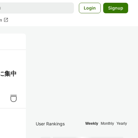
Login
Signup
open_in_new
m
に集中
User Rankings
Weekly
Monthly
Yearly