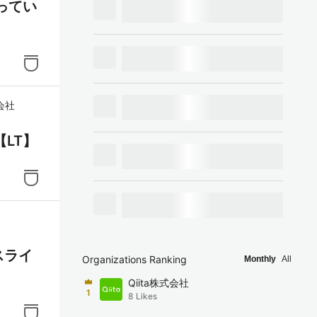
ってい
会社
LT】
スライ
Organizations Ranking
Monthly
All
Qiita株式会社
1
8
Likes