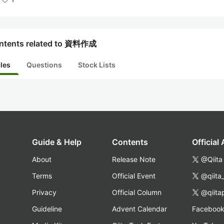
ntents related to 資料作成
cles
Questions
Stock Lists
Guide & Help
Contents
Official
About
Release Note
@Qiita
Terms
Official Event
@qiita
Privacy
Official Column
@qiita
Guideline
Advent Calendar
Faceboo