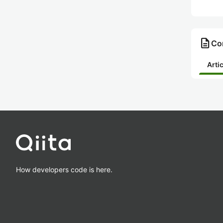
description
Co
Arti
How developers code is here.