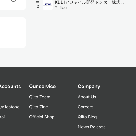
KDDIアジャイル開発センター株式会
2
7
Likes
社
 Accounts
Our service
Company
Qiita Team
About Us
_milestone
Qiita Zine
Careers
poi
Official Shop
Qiita Blog
k
News Release