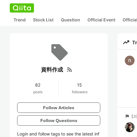
Trend
Stock List
Question
Official Event
Offici
trending_up
T
rss_feed
資料作成
82
15
posts
followers
Follow Articles
flag
【2
Follow Questions
Login and follow tags to see the latest inf